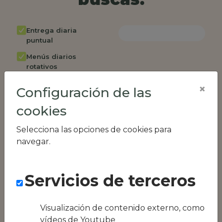
Entrega diaria
puntual
Menús diarios
rotativos
Cambio de menú
×
Configuración de las
semanalmente
cookies
Factura única
Acceso individual
Selecciona las opciones de cookies para
empleados
navegar.
Opción de catering
Panel de control
Servicios de terceros
RR.HH
Compatible con
equipos híbridos
Visualización de contenido externo, como
vídeos de Youtube