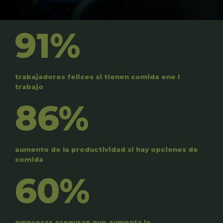
91%
trabajadores felices si tienen comida ene l
trabajo
86%
aumento de la productividad si hay opciones de
comida
60%
empresas aseguran que aumenta la