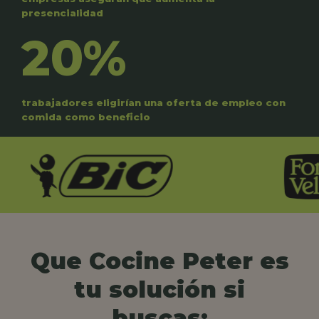
presencialidad
20%
trabajadores eligirían una oferta de empleo con
comida como beneficio
Que Cocine Peter es
tu solución si
buscas: