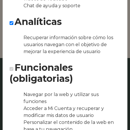
Conseguimos la
Chat de ayuda y soporte
oferta local de tu
zona, como podría
Analíticas
ser Javier Bayona
Rodríguez o Bar
Chinchos
Recuperar información sobre cómo los
usuarios navegan con el objetivo de
mejorar la experiencia de usuario
Funcionales
(obligatorias)
Navegar por la web y utilizar sus
funciones
Acceder a Mi Cuenta y recuperar y
modificar mis datos de usuario
Personalizar el contenido de la web en
base a tu navegación