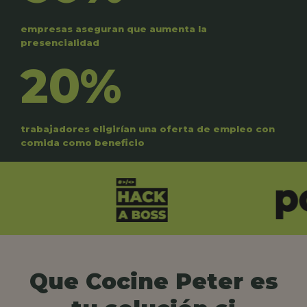
empresas aseguran que aumenta la
presencialidad
20%
trabajadores eligirían una oferta de empleo con
comida como beneficio
Que Cocine Peter es