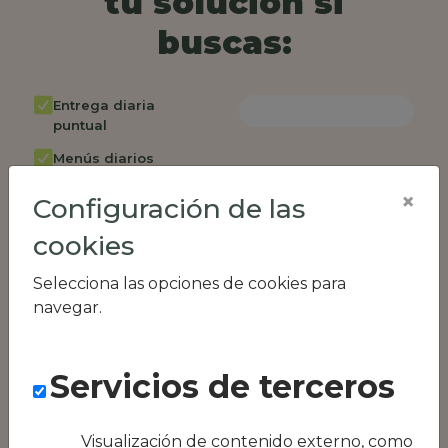
tu solución si
buscas:
Entrega diaria
puntual
Menús diarios
rotativos
×
Configuración de las
Cambio de menú
semanalmente
cookies
Factura única
Selecciona las opciones de cookies para
Acceso individual
navegar.
empleados
Opción de catering
Servicios de terceros
Panel de control
RR.HH
Visualización de contenido externo, como
Compatible con