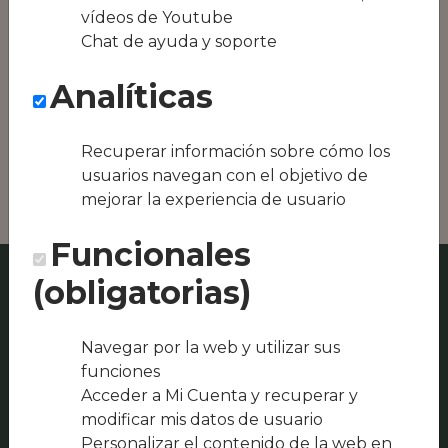
equipos híbridos
vídeos de Youtube
Chat de ayuda y soporte
Conseguimos la
oferta local de tu
Analíticas
zona, como podría
ser El rincón del
bocata Sagunto o
Recuperar información sobre cómo los
Territorio Paella
usuarios navegan con el objetivo de
mejorar la experiencia de usuario
Funcionales
(obligatorias)
Navegar por la web y utilizar sus
funciones
Acceder a Mi Cuenta y recuperar y
modificar mis datos de usuario
Personalizar el contenido de la web en