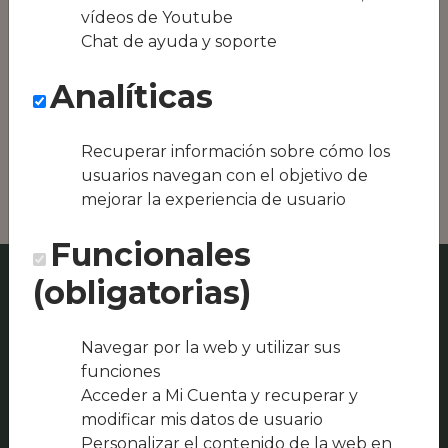
equipos híbridos
vídeos de Youtube
Chat de ayuda y soporte
Conseguimos la
oferta local de tu
Analíticas
zona, como podría
ser Bar Avenida o
Restaurante Casa
Recuperar información sobre cómo los
Sebas
usuarios navegan con el objetivo de
mejorar la experiencia de usuario
Funcionales
(obligatorias)
Navegar por la web y utilizar sus
funciones
Acceder a Mi Cuenta y recuperar y
modificar mis datos de usuario
Personalizar el contenido de la web en