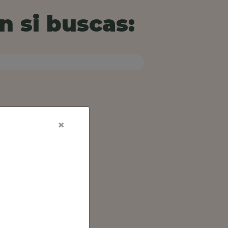
n si buscas:
×