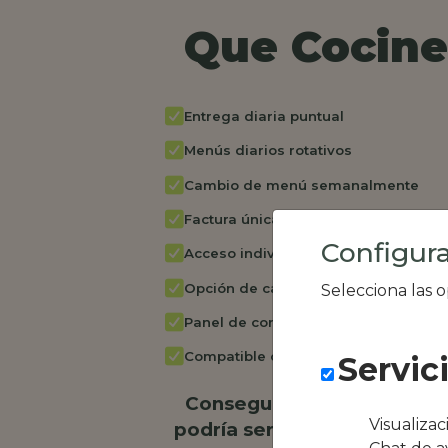
Que Cocine 
Entrega diaria puntual
Menús diarios rotativos
Cambio de menú semanalmente
Factura única
Configura
Acceso individual empleados
Opción de catering
Selecciona las 
Panel de control RR.HH
Compatible con equipos híbridos
Servic
Conseguimos la oferta loc
Visualiza
podría ser Restaurante los 