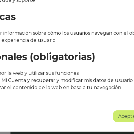
yuda y soporte
ncón el Colorín"
icas
 información sobre cómo los usuarios navegan con el ob
a experiencia de usuario
nales (obligatorias)
"Después de varios meses con el servicio, 
bueno. El equipo de Que Cocine Peter ofr
or la web y utilizar sus funciones
trato excelente, siempre atentos a cualqui
 Mi Cuenta y recuperar y modificar mis datos de usuario
agradece su entusiasmo, dedicación y pr
zar el contenido de la web en base a tu navegación
Sin lugar a dudas se trata de un proyect
Albert Torné - HR Manager Guarro Casas
Acepta