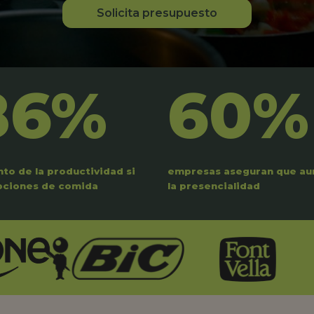
Solicita presupuesto
86%
60%
to de la productividad si
empresas aseguran que a
pciones de comida
la presencialidad