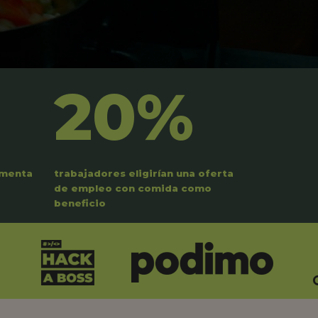
20%
umenta
trabajadores eligirían una oferta
de empleo con comida como
beneficio