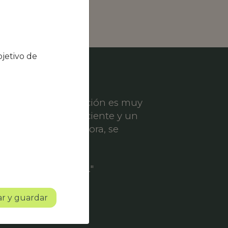
jetivo de
el nivel de satisfacción es muy
ece un servicio eficiente y un
er solicitud de mejora, se
ofesionalidad.
o con mucho futuro."
r y guardar