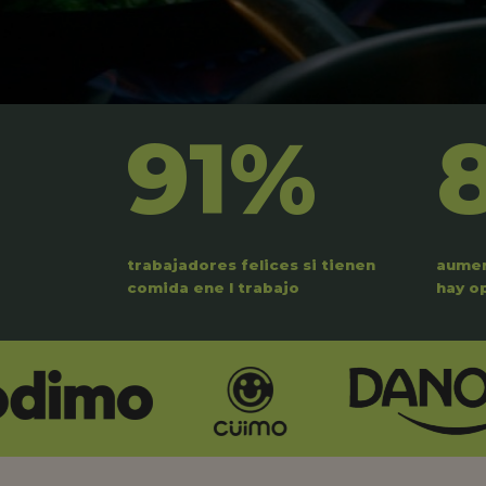
91%
trabajadores felices si tienen
aumen
comida ene l trabajo
hay o