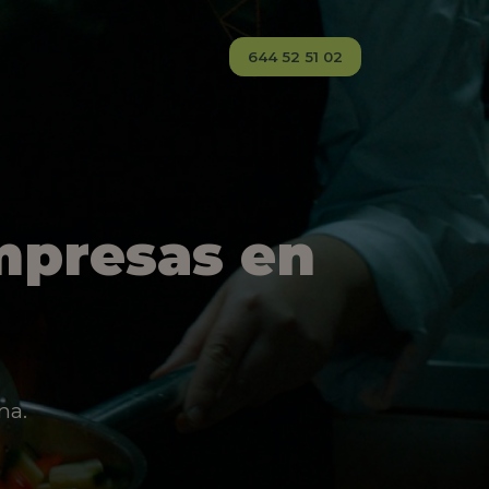
644 52 51 02
mpresas en
na.