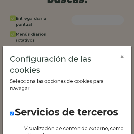
Entrega diaria
puntual
Menús diarios
rotativos
Cambio de menú
×
semanalmente
Configuración de las
Factura única
cookies
Acceso individual
Selecciona las opciones de cookies para
empleados
navegar.
Opción de catering
Panel de control
RR.HH
Servicios de terceros
Compatible con
equipos híbridos
Visualización de contenido externo, como