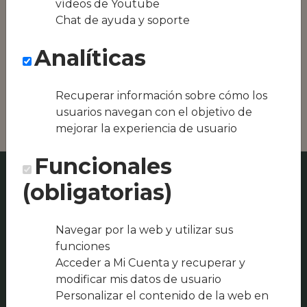
vídeos de Youtube
Conseguimos la
Chat de ayuda y soporte
oferta local de tu
zona, como podría
Analíticas
ser Pollería-
Churrería `El
Cuchara´ o
Restaurante Algaba
Recuperar información sobre cómo los
usuarios navegan con el objetivo de
mejorar la experiencia de usuario
Funcionales
(obligatorias)
Navegar por la web y utilizar sus
funciones
Acceder a Mi Cuenta y recuperar y
modificar mis datos de usuario
Personalizar el contenido de la web en