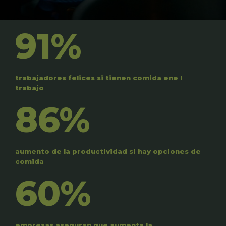
91%
trabajadores felices si tienen comida ene l
trabajo
86%
aumento de la productividad si hay opciones de
comida
60%
empresas aseguran que aumenta la