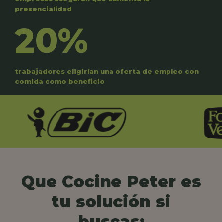
presencialidad
20%
trabajadores eligirían una oferta de empleo con
comida como beneficio
Que Cocine Peter es
tu solución si
buscas: