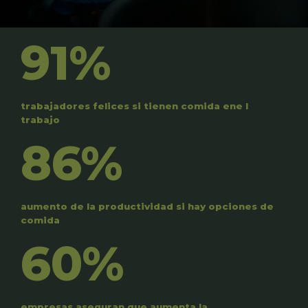
91%
trabajadores felices si tienen comida ene l
trabajo
86%
aumento de la productividad si hay opciones de
comida
60%
empresas aseguran que aumenta la