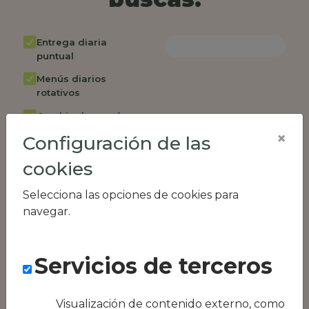
Entrega diaria
puntual
Menús diarios
rotativos
Cambio de menú
semanalmente
×
Configuración de las
Factura única
cookies
Acceso individual
empleados
Selecciona las opciones de cookies para
navegar.
Opción de catering
Panel de control
RR.HH
Servicios de terceros
Compatible con
equipos híbridos
Visualización de contenido externo, como