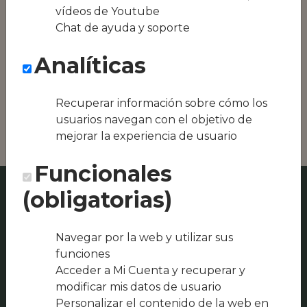
Conseguimos la
vídeos de Youtube
oferta local de tu
Chat de ayuda y soporte
zona, como podría
ser Restaurante
Analíticas
suizo "Algo Así" o
Las Ánimas del
Tiempo
Recuperar información sobre cómo los
Restaurante
usuarios navegan con el objetivo de
mejorar la experiencia de usuario
Funcionales
(obligatorias)
Navegar por la web y utilizar sus
funciones
Acceder a Mi Cuenta y recuperar y
modificar mis datos de usuario
Personalizar el contenido de la web en