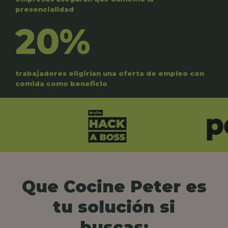
presencialidad
20%
trabajadores eligirían una oferta de empleo con
comida como beneficio
Que Cocine Peter es
tu solución si
buscas: