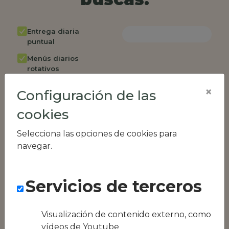
Entrega diaria
puntual
Menús diarios
rotativos
Cambio de menú
×
Configuración de las
semanalmente
cookies
Factura única
Acceso individual
Selecciona las opciones de cookies para
empleados
navegar.
Opción de catering
Panel de control
Servicios de terceros
RR.HH
Compatible con
equipos híbridos
Visualización de contenido externo, como
vídeos de Youtube