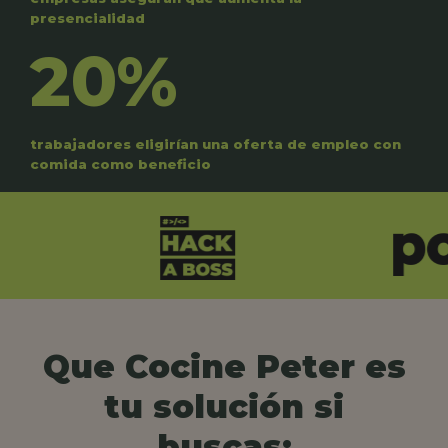
presencialidad
20%
trabajadores eligirían una oferta de empleo con
comida como beneficio
Que Cocine Peter es
tu solución si
buscas: