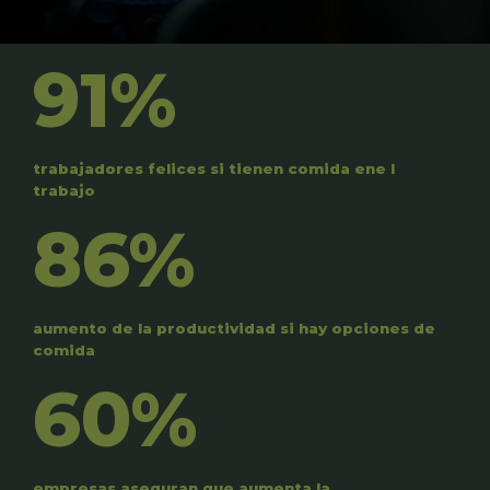
91%
trabajadores felices si tienen comida ene l
trabajo
86%
aumento de la productividad si hay opciones de
comida
60%
empresas aseguran que aumenta la