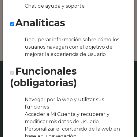
Conseguimos la
Chat de ayuda y soporte
oferta local de tu
zona, como podría
Analíticas
ser Restaurante
Calauela o
Restaurante Pio XII
Recuperar información sobre cómo los
usuarios navegan con el objetivo de
mejorar la experiencia de usuario
Funcionales
(obligatorias)
Navegar por la web y utilizar sus
funciones
Acceder a Mi Cuenta y recuperar y
modificar mis datos de usuario
Personalizar el contenido de la web en
base a tu navegación