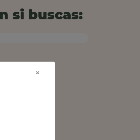
n si buscas:
×