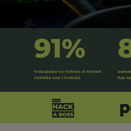
91%
trabajadores felices si tienen
aumen
comida ene l trabajo
hay o