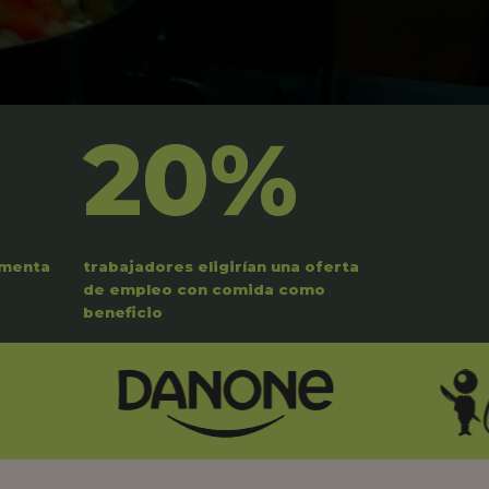
20%
umenta
trabajadores eligirían una oferta
de empleo con comida como
beneficio