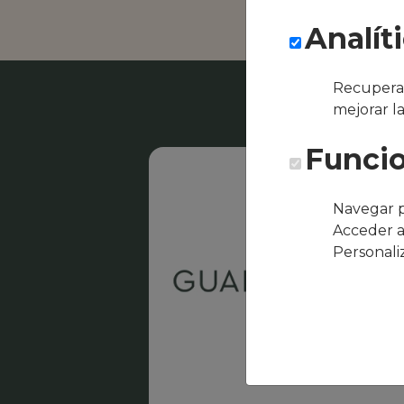
Analít
Recuperar
mejorar l
Funcio
Navegar p
Acceder a
Personali