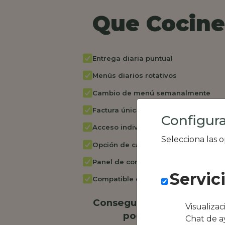
Que Cocine 
Entrega diaria puntual
Menús diarios rotativos
Cambio de menú semanalmente
Factura única
Configura
Acceso individual empleados
Selecciona las 
Opción de catering
Panel de control RR.HH
Servic
Compatible con equipos híbridos
Conseguimos la oferta loc
Visualiza
podría ser Bar Aten
Chat de a