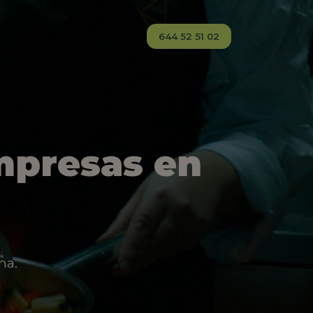
644 52 51 02
mpresas en
na.