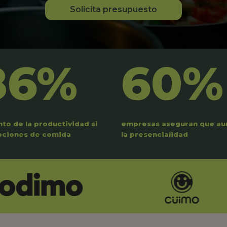
Solicita presupuesto
86%
60%
to de la productividad si
empresas aseguran que a
pciones de comida
la presencialidad