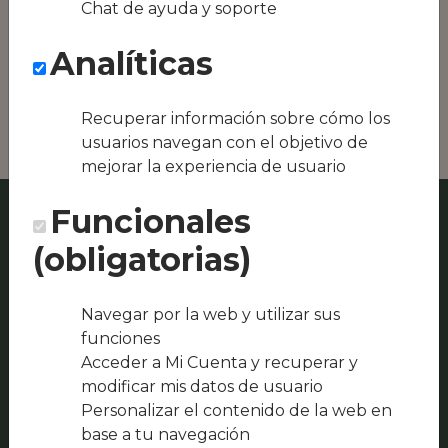
Chat de ayuda y soporte
Conseguimos la
oferta local de tu
Analíticas
zona, como podría
ser GASTROBAR
TRES,14 o Unramen
Recuperar información sobre cómo los
usuarios navegan con el objetivo de
mejorar la experiencia de usuario
Funcionales
(obligatorias)
Navegar por la web y utilizar sus
funciones
Acceder a Mi Cuenta y recuperar y
modificar mis datos de usuario
Personalizar el contenido de la web en
base a tu navegación