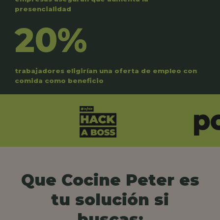
presencialidad
20%
trabajadores eligirían una oferta de empleo con
comida como beneficio
Que Cocine Peter es
tu solución si
buscas: