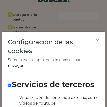
Entrega diaria
puntual
Menús diarios
rotativos
×
Configuración de las
Cambio de menú
semanalmente
cookies
Factura única
Selecciona las opciones de cookies para
Acceso individual
navegar.
empleados
Opción de catering
Servicios de terceros
Panel de control
RR.HH
Compatible con
Visualización de contenido externo, como
equipos híbridos
vídeos de Youtube