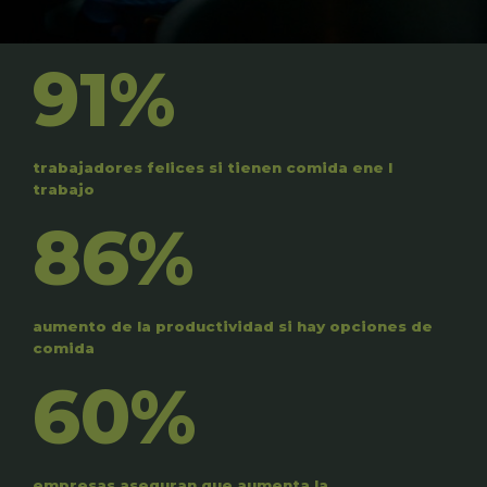
91%
trabajadores felices si tienen comida ene l
trabajo
86%
aumento de la productividad si hay opciones de
comida
60%
empresas aseguran que aumenta la