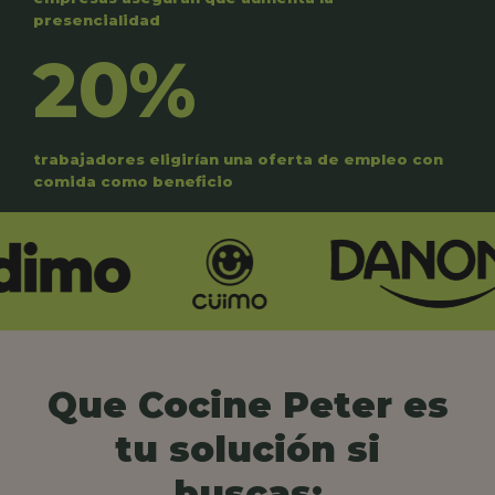
presencialidad
20%
trabajadores eligirían una oferta de empleo con
comida como beneficio
Que Cocine Peter es
tu solución si
buscas: