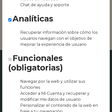
Conseguimos la
Chat de ayuda y soporte
oferta local de tu
zona, como podría
Analíticas
ser L'Estoneta o
Nanos Bar |
Restaurant 🥘
Recuperar información sobre cómo los
usuarios navegan con el objetivo de
mejorar la experiencia de usuario
Funcionales
(obligatorias)
Navegar por la web y utilizar sus
funciones
Acceder a Mi Cuenta y recuperar y
modificar mis datos de usuario
Personalizar el contenido de la web en
base a tu navegación