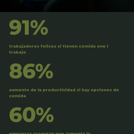
91%
trabajadores felices si tienen comida ene l
trabajo
86%
aumento de la productividad si hay opciones de
comida
60%
empresas aseguran que aumenta la