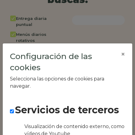
Entrega diaria
puntual
Menús diarios
rotativos
Cambio de menú
×
Configuración de las
semanalmente
cookies
Factura única
Acceso individual
Selecciona las opciones de cookies para
empleados
navegar.
Opción de catering
Panel de control
Servicios de terceros
RR.HH
Compatible con
equipos híbridos
Visualización de contenido externo, como
vídeos de Youtube