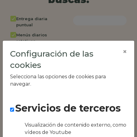
Entrega diaria
puntual
Menús diarios
rotativos
×
Configuración de las
Cambio de menú
semanalmente
cookies
Factura única
Selecciona las opciones de cookies para
Acceso individual
navegar.
empleados
Opción de catering
Servicios de terceros
Panel de control
RR.HH
Compatible con
Visualización de contenido externo, como
equipos híbridos
vídeos de Youtube