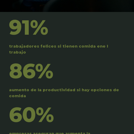
91%
trabajadores felices si tienen comida ene l
trabajo
86%
aumento de la productividad si hay opciones de
comida
60%
empresas aseguran que aumenta la