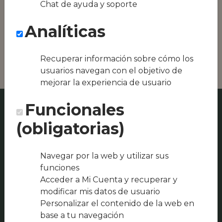
Chat de ayuda y soporte
Conseguimos la
oferta local de tu
Analíticas
zona, como podría
ser La Terreta o Pur
Restaurant
Recuperar información sobre cómo los
usuarios navegan con el objetivo de
mejorar la experiencia de usuario
Funcionales
(obligatorias)
Navegar por la web y utilizar sus
funciones
Acceder a Mi Cuenta y recuperar y
modificar mis datos de usuario
Personalizar el contenido de la web en
base a tu navegación