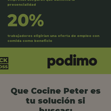
presencialidad
20%
trabajadores eligirían una oferta de empleo con
comida como beneficio
Que Cocine Peter es
tu solución si
buscas: