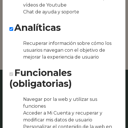
equipos híbridos
vídeos de Youtube
Chat de ayuda y soporte
Conseguimos la
oferta local de tu
Analíticas
zona, como podría
ser Iglesias
Gastrobar o
Recuperar información sobre cómo los
BARBOO
usuarios navegan con el objetivo de
mejorar la experiencia de usuario
Funcionales
(obligatorias)
Navegar por la web y utilizar sus
funciones
Acceder a Mi Cuenta y recuperar y
modificar mis datos de usuario
Personalizar el contenido de la web en