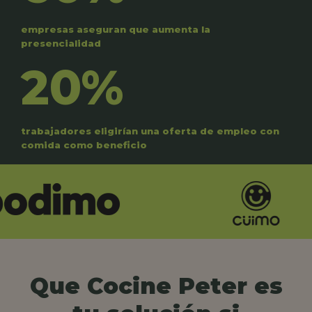
empresas aseguran que aumenta la
presencialidad
20%
trabajadores eligirían una oferta de empleo con
comida como beneficio
Que Cocine Peter es