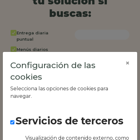
tu solución si
buscas:
Entrega diaria
puntual
Menús diarios
rotativos
×
Configuración de las
Cambio de menú
semanalmente
cookies
Factura única
Selecciona las opciones de cookies para
Acceso individual
navegar.
empleados
Opción de catering
Servicios de terceros
Panel de control
RR.HH
Visualización de contenido externo, como
Compatible con