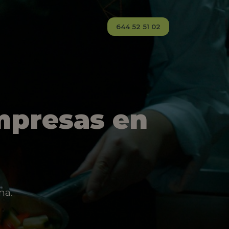
644 52 51 02
mpresas en
na.