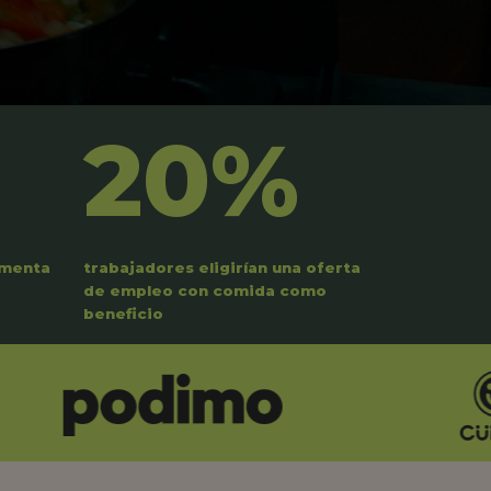
20%
umenta
trabajadores eligirían una oferta
de empleo con comida como
beneficio