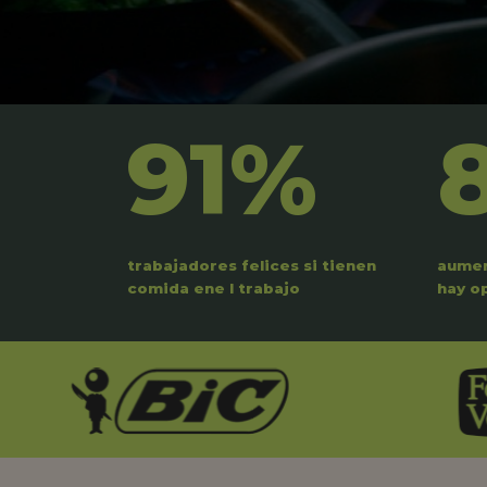
91%
trabajadores felices si tienen
aumen
comida ene l trabajo
hay o