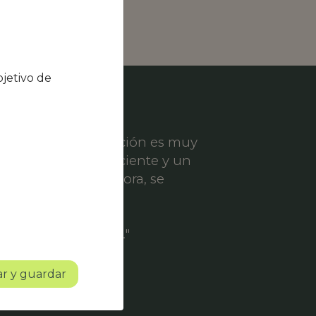
jetivo de
el nivel de satisfacción es muy
ece un servicio eficiente y un
er solicitud de mejora, se
ofesionalidad.
o con mucho futuro."
r y guardar