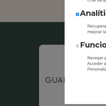
Chat de a
Barbes
Analít
Recuperar
mejorar l
Funcio
Navegar p
Acceder a
Personali