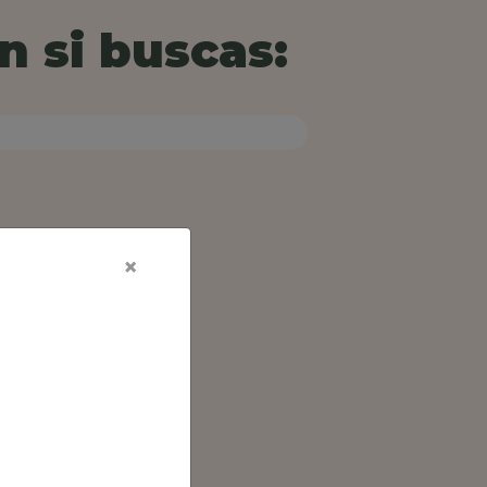
n si buscas:
×