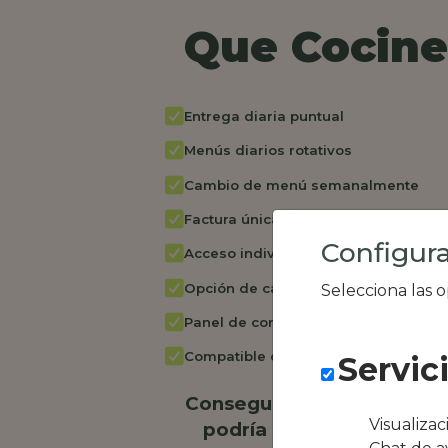
Que Cocine 
Entrega diaria puntual
Menús diarios rotativos
Cambio de menú semanalmente
Factura única
Configura
Acceso individual empleados
Opción de catering
Selecciona las 
Panel de control RR.HH
Compatible con equipos híbridos
Servic
Conseguimos la oferta loc
Visualiza
podría ser La Tartana C