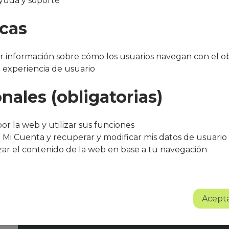
yuda y soporte
icas
 información sobre cómo los usuarios navegan con el ob
a experiencia de usuario
nales (obligatorias)
"Después de varios meses con el servicio, 
bueno. El equipo de Que Cocine Peter ofr
or la web y utilizar sus funciones
trato excelente, siempre atentos a cualqui
 Mi Cuenta y recuperar y modificar mis datos de usuario
agradece su entusiasmo, dedicación y pr
zar el contenido de la web en base a tu navegación
Sin lugar a dudas se trata de un proyect
Albert Torné - HR Manager Guarro Casas
Acepta