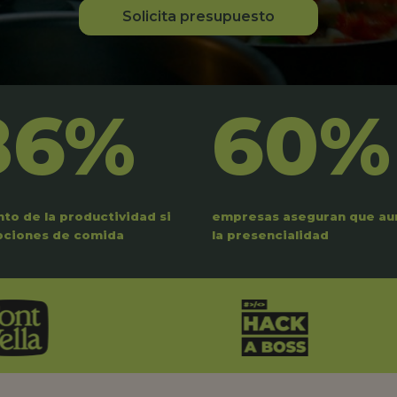
Solicita presupuesto
86%
60%
to de la productividad si
empresas aseguran que a
pciones de comida
la presencialidad