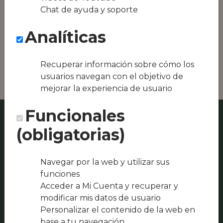
Conseguimos la
Chat de ayuda y soporte
oferta local de tu
zona, como podría
Analíticas
ser Artezano
comida para llevar
o Bar las Susanas
Recuperar información sobre cómo los
usuarios navegan con el objetivo de
mejorar la experiencia de usuario
Funcionales
(obligatorias)
Navegar por la web y utilizar sus
funciones
Acceder a Mi Cuenta y recuperar y
modificar mis datos de usuario
Personalizar el contenido de la web en
base a tu navegación