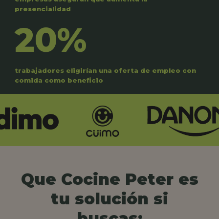
presencialidad
20%
trabajadores eligirían una oferta de empleo con
comida como beneficio
Que Cocine Peter es
tu solución si
buscas: