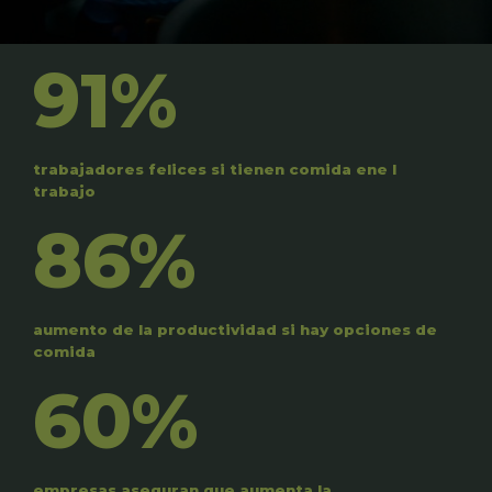
91%
trabajadores felices si tienen comida ene l
trabajo
86%
aumento de la productividad si hay opciones de
comida
60%
empresas aseguran que aumenta la