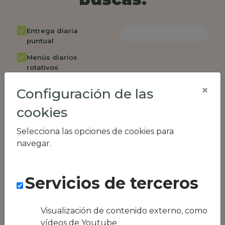
Entrega diaria
puntual
Menús diarios
rotativos
Cambio de menú
×
Configuración de las
semanalmente
cookies
Factura única
Acceso individual
Selecciona las opciones de cookies para
empleados
navegar.
Opción de catering
Panel de control
Servicios de terceros
RR.HH
Compatible con
equipos híbridos
Visualización de contenido externo, como
vídeos de Youtube