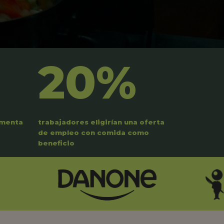
20%
umenta
trabajadores eligirían una oferta
de empleo con comida como
beneficio