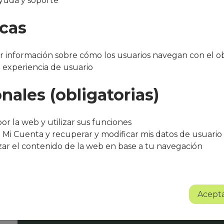
yuda y soporte
orrento
icas
 información sobre cómo los usuarios navegan con el ob
a experiencia de usuario
nales (obligatorias)
"Después de varios meses con el servicio, 
bueno. El equipo de Que Cocine Peter ofr
or la web y utilizar sus funciones
trato excelente, siempre atentos a cualqui
 Mi Cuenta y recuperar y modificar mis datos de usuario
agradece su entusiasmo, dedicación y pr
zar el contenido de la web en base a tu navegación
Sin lugar a dudas se trata de un proyect
Albert Torné - HR Manager Guarro Casas
Acepta