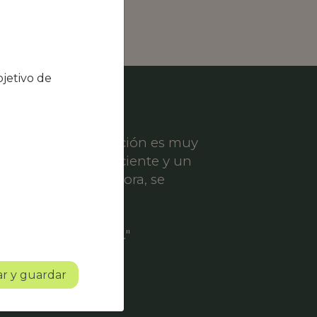
jetivo de
el nivel de satisfacción es muy
ece un servicio eficiente y un
er solicitud de mejora, se
ofesionalidad.
o con mucho futuro."
r y guardar