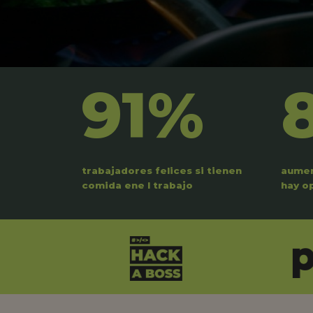
91%
trabajadores felices si tienen
aumen
comida ene l trabajo
hay o