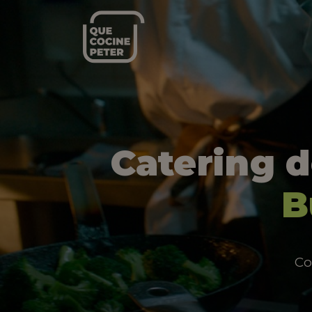
Catering 
B
Co