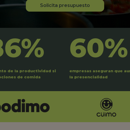
Solicita presupuesto
86%
60%
to de la productividad si
empresas aseguran que a
pciones de comida
la presencialidad