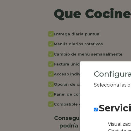
Que Cocine 
Entrega diaria puntual
Menús diarios rotativos
Cambio de menú semanalmente
Factura única
Configura
Acceso individual empleados
Opción de catering
Selecciona las 
Panel de control RR.HH
Compatible con equipos híbridos
Servic
Conseguimos la oferta loc
Visualiza
podría ser Restaurante P