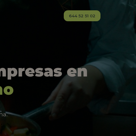
644 52 51 02
mpresas en
mo
na.