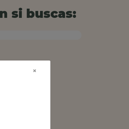
n si buscas:
×