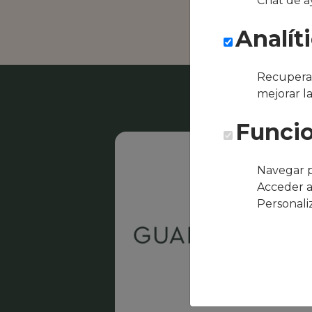
Chat de a
Restaurante S
Analít
Recuperar
mejorar l
Funcio
Navegar p
Acceder a
Personali