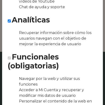
vídeos de Youtube
Conseguimos la
Chat de ayuda y soporte
oferta local de tu
zona, como podría
Analíticas
ser Jamones
Ibéricos Purojabugo
o Catering-
Restaurante Cruz 23
Recuperar información sobre cómo los
usuarios navegan con el objetivo de
mejorar la experiencia de usuario
Funcionales
(obligatorias)
Navegar por la web y utilizar sus
funciones
Acceder a Mi Cuenta y recuperar y
modificar mis datos de usuario
Personalizar el contenido de la web en