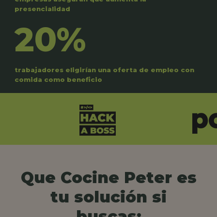
presencialidad
20%
trabajadores eligirían una oferta de empleo con
comida como beneficio
Que Cocine Peter es
tu solución si
buscas: