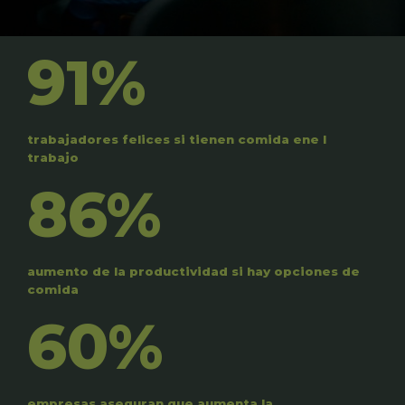
91%
trabajadores felices si tienen comida ene l
trabajo
86%
aumento de la productividad si hay opciones de
comida
60%
empresas aseguran que aumenta la