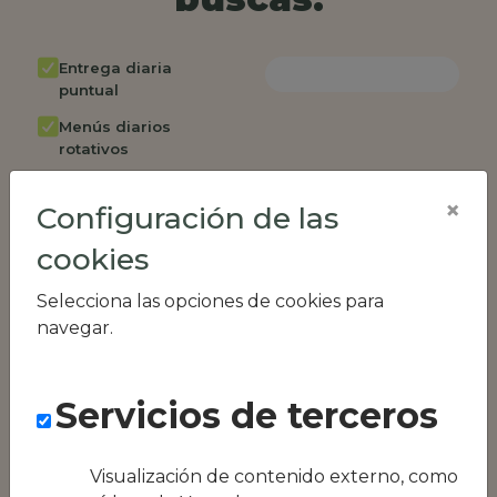
Entrega diaria
puntual
Menús diarios
rotativos
Cambio de menú
×
semanalmente
Configuración de las
Factura única
cookies
Acceso individual
Selecciona las opciones de cookies para
empleados
navegar.
Opción de catering
Panel de control
RR.HH
Servicios de terceros
Compatible con
equipos híbridos
Visualización de contenido externo, como