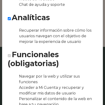
Conseguimos la
Chat de ayuda y soporte
oferta local de tu
zona, como podría
Analíticas
ser Axo Q Pizza o
Restaurante El
Albero
Recuperar información sobre cómo los
usuarios navegan con el objetivo de
mejorar la experiencia de usuario
Funcionales
(obligatorias)
Navegar por la web y utilizar sus
funciones
Acceder a Mi Cuenta y recuperar y
modificar mis datos de usuario
Personalizar el contenido de la web en
base a tu navegación