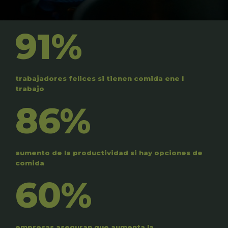
91%
trabajadores felices si tienen comida ene l
trabajo
86%
aumento de la productividad si hay opciones de
comida
60%
empresas aseguran que aumenta la