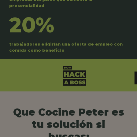
presencialidad
20%
trabajadores eligirían una oferta de empleo con
comida como beneficio
Que Cocine Peter es
tu solución si
buscas: