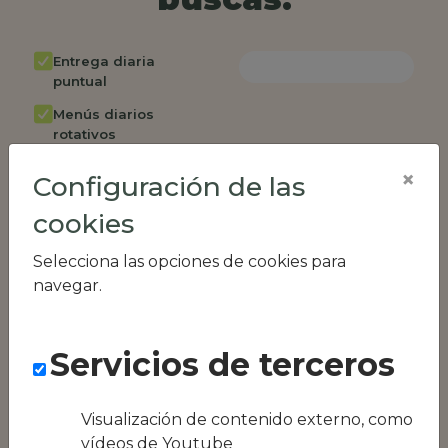
Entrega diaria
puntual
Menús diarios
rotativos
Cambio de menú
×
Configuración de las
semanalmente
cookies
Factura única
Acceso individual
Selecciona las opciones de cookies para
empleados
navegar.
Opción de catering
Panel de control
Servicios de terceros
RR.HH
Compatible con
equipos híbridos
Visualización de contenido externo, como
vídeos de Youtube