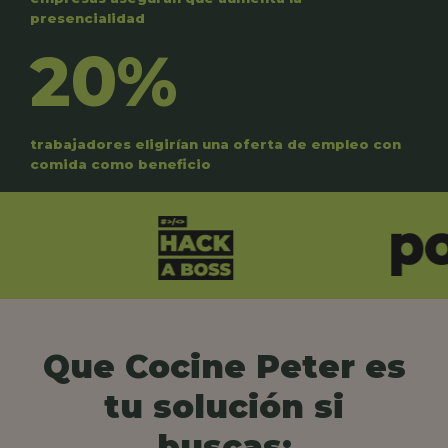
presencialidad
20%
trabajadores eligirían una oferta de empleo con
comida como beneficio
Que Cocine Peter es
tu solución si
buscas: