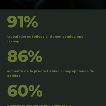
91%
trabajadores felices si tienen comida ene l
trabajo
86%
aumento de la productividad si hay opciones de
comida
60%
empresas aseguran que aumenta la