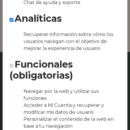
Chat de ayuda y soporte
Conseguimos la
oferta local de tu
Analíticas
zona, como podría
ser Manuel do
Cruceiro o
Recuperar información sobre cómo los
usuarios navegan con el objetivo de
mejorar la experiencia de usuario
Funcionales
(obligatorias)
Navegar por la web y utilizar sus
funciones
Acceder a Mi Cuenta y recuperar y
modificar mis datos de usuario
Personalizar el contenido de la web en
base a tu navegación