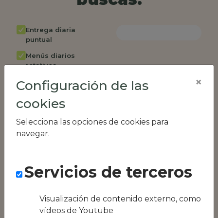
Entrega diaria
puntual
Menús diarios
rotativos
×
Configuración de las
Cambio de menú
semanalmente
cookies
Factura única
Selecciona las opciones de cookies para
Acceso individual
navegar.
empleados
Opción de catering
Servicios de terceros
Panel de control
RR.HH
Compatible con
Visualización de contenido externo, como
equipos híbridos
vídeos de Youtube