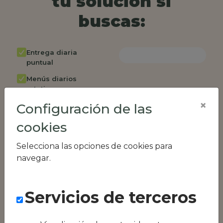
tu solución si
buscas:
Entrega diaria
puntual
Menús diarios
rotativos
×
Configuración de las
Cambio de menú
semanalmente
cookies
Factura única
Selecciona las opciones de cookies para
Acceso individual
navegar.
empleados
Opción de catering
Servicios de terceros
Panel de control
RR.HH
Compatible con