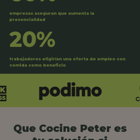
empresas aseguran que aumenta la
presencialidad
20%
trabajadores eligirían una oferta de empleo con
comida como beneficio
Que Cocine Peter es