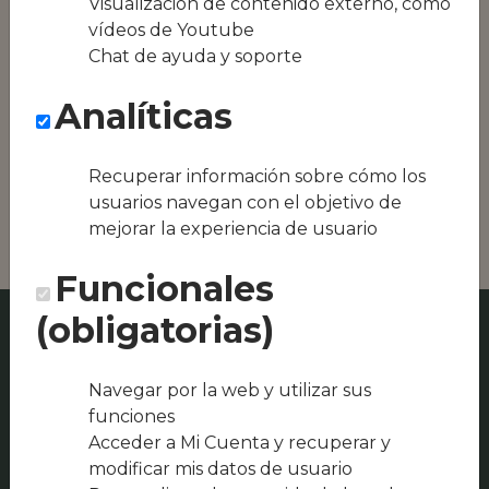
Visualización de contenido externo, como
equipos híbridos
vídeos de Youtube
Chat de ayuda y soporte
Conseguimos la
oferta local de tu
Analíticas
zona, como podría
ser Nientepiu
Restaurante &
Recuperar información sobre cómo los
Pizzeria o Moana By
Sari's
usuarios navegan con el objetivo de
mejorar la experiencia de usuario
Funcionales
(obligatorias)
Navegar por la web y utilizar sus
funciones
Acceder a Mi Cuenta y recuperar y
modificar mis datos de usuario