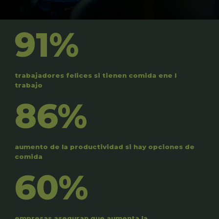
91%
trabajadores felices si tienen comida ene l
trabajo
86%
aumento de la productividad si hay opciones de
comida
60%
empresas aseguran que aumenta la