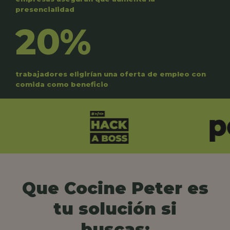
presencialidad
20%
trabajadores eligirían una oferta de empleo con
comida como beneficio
Que Cocine Peter es
tu solución si
buscas: