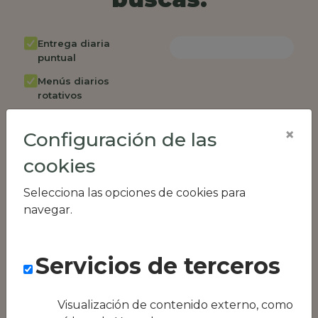
Entrega diaria
puntual
Menús diarios
rotativos
Cambio de menú
×
semanalmente
Configuración de las
Factura única
cookies
Acceso individual
Selecciona las opciones de cookies para
empleados
navegar.
Opción de catering
Panel de control
RR.HH
Servicios de terceros
Compatible con
equipos híbridos
Visualización de contenido externo, como