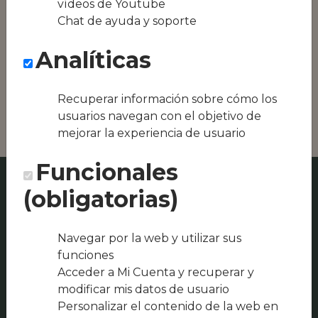
vídeos de Youtube
Conseguimos la
Chat de ayuda y soporte
oferta local de tu
zona, como podría
Analíticas
ser Café - Bar INDIE
o Restaurante El
Trillo Villa Turística
de Cazorla
Recuperar información sobre cómo los
usuarios navegan con el objetivo de
mejorar la experiencia de usuario
Funcionales
(obligatorias)
Navegar por la web y utilizar sus
funciones
Acceder a Mi Cuenta y recuperar y
modificar mis datos de usuario
Personalizar el contenido de la web en