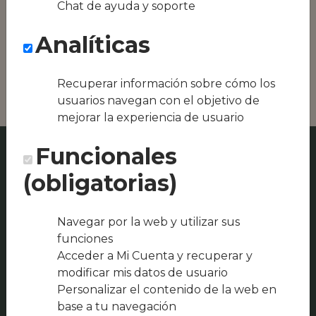
Chat de ayuda y soporte
Conseguimos la
oferta local de tu
Analíticas
zona, como podría
ser Veiga Mariña o
A Eira de Vilariño
Recuperar información sobre cómo los
usuarios navegan con el objetivo de
mejorar la experiencia de usuario
Funcionales
(obligatorias)
Navegar por la web y utilizar sus
funciones
Acceder a Mi Cuenta y recuperar y
modificar mis datos de usuario
Personalizar el contenido de la web en
base a tu navegación