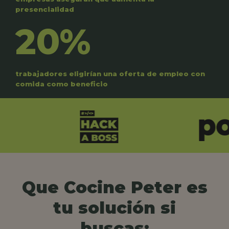
presencialidad
20%
trabajadores eligirían una oferta de empleo con
comida como beneficio
Que Cocine Peter es
tu solución si
buscas: