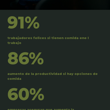
91%
trabajadores felices si tienen comida ene l
trabajo
86%
aumento de la productividad si hay opciones de
comida
60%
empresas aseguran que aumenta la