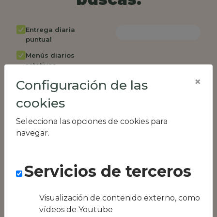
Entrega diaria
puntual
Menús diarios
rotativos
×
Configuración de las
Cambio de menú
semanalmente
cookies
Factura única
Selecciona las opciones de cookies para
Acceso individual
navegar.
empleados
Opción de catering
Servicios de terceros
Panel de control
RR.HH
Compatible con
Visualización de contenido externo, como
equipos híbridos
vídeos de Youtube