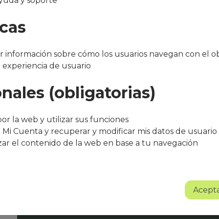
yuda y soporte
l Faro
icas
 información sobre cómo los usuarios navegan con el ob
a experiencia de usuario
nales (obligatorias)
"Después de varios meses con el servicio, 
bueno. El equipo de Que Cocine Peter ofr
or la web y utilizar sus funciones
trato excelente, siempre atentos a cualqui
 Mi Cuenta y recuperar y modificar mis datos de usuario
agradece su entusiasmo, dedicación y pr
zar el contenido de la web en base a tu navegación
Sin lugar a dudas se trata de un proyect
Albert Torné - HR Manager Guarro Casas
Acepta