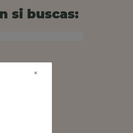
n si buscas:
×