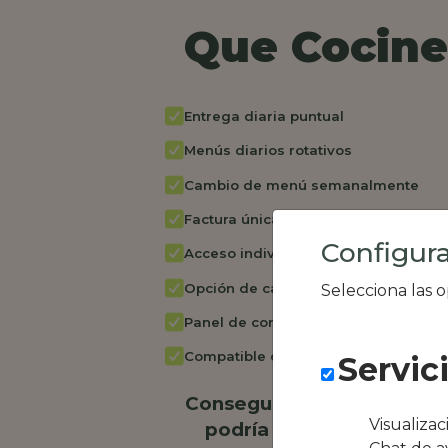
Que Cocine 
Entrega diaria puntual
Menús diarios rotativos
Cambio de menú semanalmente
Factura única
Configura
Acceso individual empleados
Opción de catering
Selecciona las 
Panel de control RR.HH
Compatible con equipos híbridos
Servic
Conseguimos la oferta loc
Visualiza
podría ser Restaurante