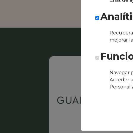
Chat de a
Restaurante E
Analít
Recuperar
mejorar l
Funcio
Navegar p
Acceder a
Personali