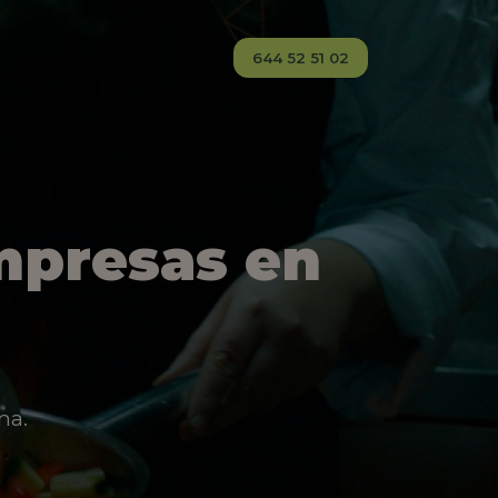
644 52 51 02
mpresas en
na.