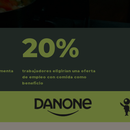
20%
umenta
trabajadores eligirían una oferta
de empleo con comida como
beneficio