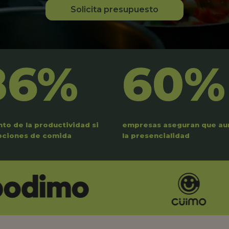
Solicita presupuesto
86%
60%
to de la productividad si
empresas aseguran que a
pciones de comida
la presencialidad