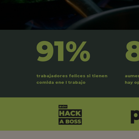
91%
trabajadores felices si tienen
aumen
comida ene l trabajo
hay o