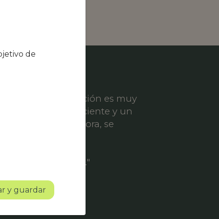
jetivo de
el nivel de satisfacción es muy
ece un servicio eficiente y un
er solicitud de mejora, se
ofesionalidad.
o con mucho futuro."
r y guardar