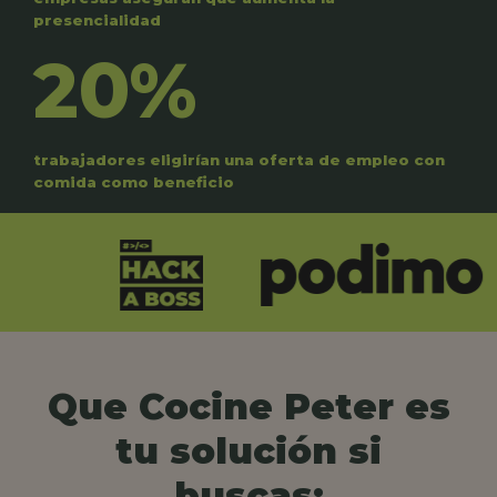
presencialidad
20%
trabajadores eligirían una oferta de empleo con
comida como beneficio
Que Cocine Peter es
tu solución si
buscas: