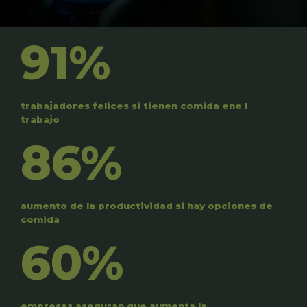
91%
trabajadores felices si tienen comida ene l
trabajo
86%
aumento de la productividad si hay opciones de
comida
60%
empresas aseguran que aumenta la