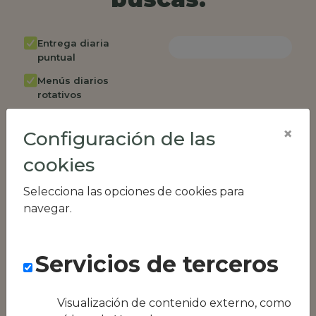
Entrega diaria
puntual
Menús diarios
rotativos
Cambio de menú
×
semanalmente
Configuración de las
Factura única
cookies
Acceso individual
Selecciona las opciones de cookies para
empleados
navegar.
Opción de catering
Panel de control
RR.HH
Servicios de terceros
Compatible con
equipos híbridos
Visualización de contenido externo, como