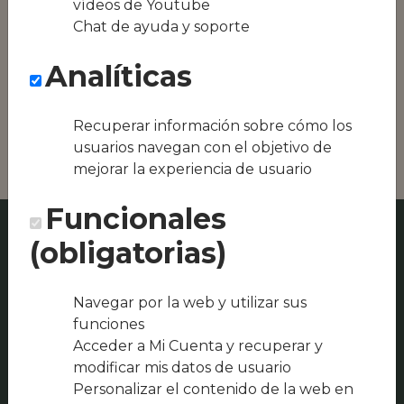
vídeos de Youtube
Conseguimos la
Chat de ayuda y soporte
oferta local de tu
zona, como podría
Analíticas
ser Restaurante
ADEREZO o
Restaurante El
Portu
Recuperar información sobre cómo los
usuarios navegan con el objetivo de
mejorar la experiencia de usuario
Funcionales
(obligatorias)
Navegar por la web y utilizar sus
funciones
Acceder a Mi Cuenta y recuperar y
modificar mis datos de usuario
Personalizar el contenido de la web en