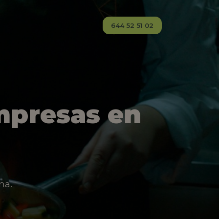
644 52 51 02
mpresas en
na.