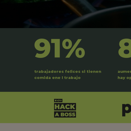
91%
trabajadores felices si tienen
aumen
comida ene l trabajo
hay o