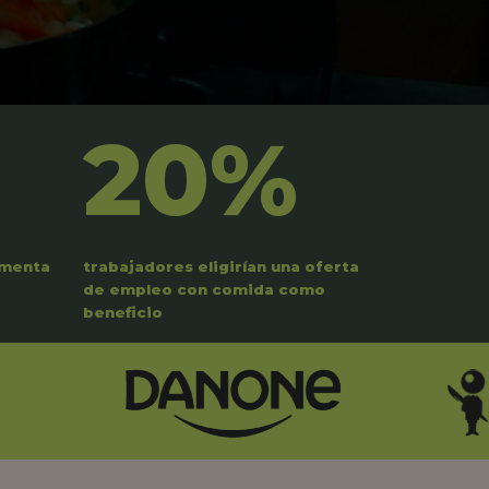
20%
umenta
trabajadores eligirían una oferta
de empleo con comida como
beneficio