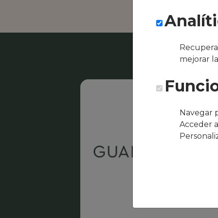
Analít
Recuperar
mejorar l
Funcio
Navegar p
Acceder a
Personali