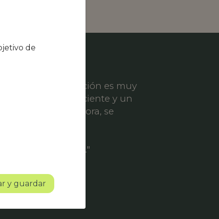
jetivo de
el nivel de satisfacción es muy
ece un servicio eficiente y un
er solicitud de mejora, se
ofesionalidad.
o con mucho futuro."
r y guardar