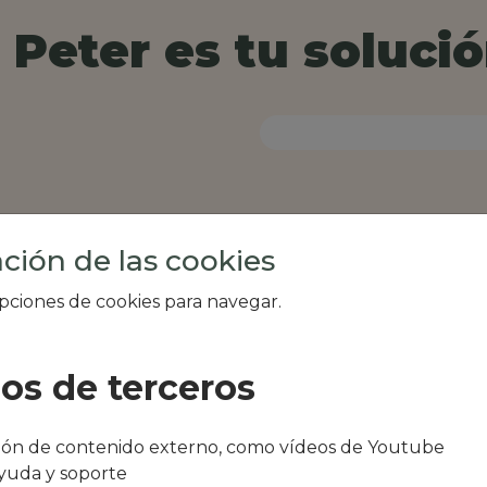
Peter es tu solució
ción de las cookies
opciones de cookies para navegar.
ios de terceros
al de tu zona, como
ción de contenido externo, como vídeos de Youtube
N CASA o Doble
yuda y soporte