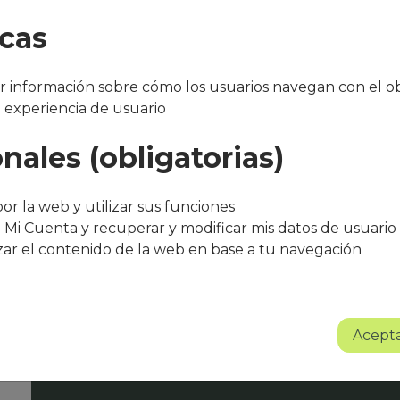
icas
 información sobre cómo los usuarios navegan con el ob
a experiencia de usuario
nales (obligatorias)
"Después de varios meses con el servicio, 
bueno. El equipo de Que Cocine Peter ofr
trato excelente, siempre atentos a cualqui
or la web y utilizar sus funciones
agradece su entusiasmo, dedicación y pr
 Mi Cuenta y recuperar y modificar mis datos de usuario
zar el contenido de la web en base a tu navegación
Sin lugar a dudas se trata de un proyect
Albert Torné - HR Manager Guarro Casas
Acepta