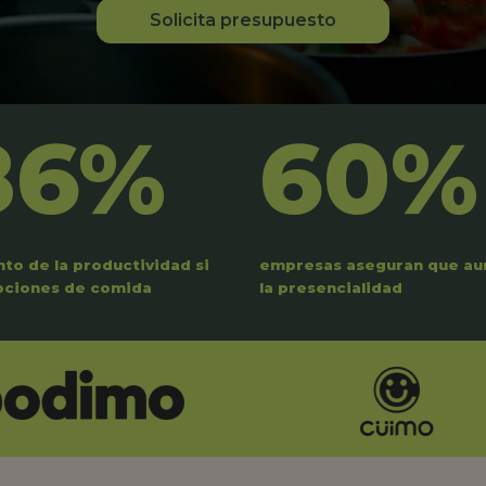
Solicita presupuesto
86%
60%
to de la productividad si
empresas aseguran que a
pciones de comida
la presencialidad