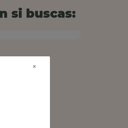
n si buscas:
×