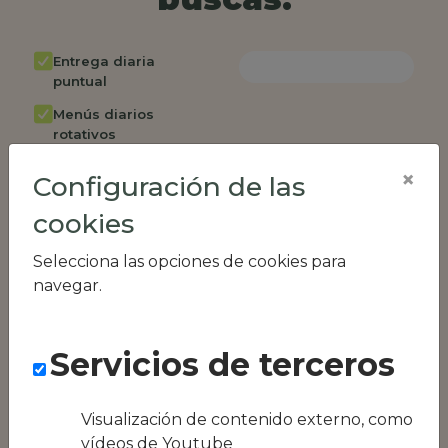
Entrega diaria
puntual
Menús diarios
rotativos
Cambio de menú
×
Configuración de las
semanalmente
cookies
Factura única
Acceso individual
Selecciona las opciones de cookies para
empleados
navegar.
Opción de catering
Panel de control
Servicios de terceros
RR.HH
Compatible con
equipos híbridos
Visualización de contenido externo, como
vídeos de Youtube