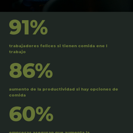
91%
trabajadores felices si tienen comida ene l
trabajo
86%
aumento de la productividad si hay opciones de
comida
60%
empresas aseguran que aumenta la