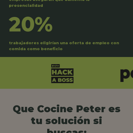
presencialidad
20%
trabajadores eligirían una oferta de empleo con
comida como beneficio
Que Cocine Peter es
tu solución si
buscas: