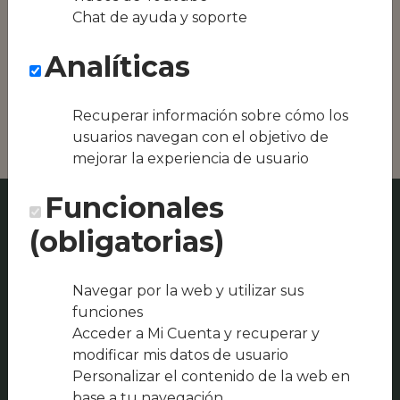
Conseguimos la
Chat de ayuda y soporte
oferta local de tu
zona, como podría
Analíticas
ser Wateke Away o
Pizzeria Horno De
Leña Cine Moderno
Recuperar información sobre cómo los
usuarios navegan con el objetivo de
mejorar la experiencia de usuario
Funcionales
(obligatorias)
Navegar por la web y utilizar sus
funciones
Acceder a Mi Cuenta y recuperar y
modificar mis datos de usuario
Personalizar el contenido de la web en
base a tu navegación