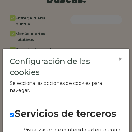
Entrega diaria
puntual
Menús diarios
rotativos
Cambio de menú
semanalmente
×
Configuración de las
Factura única
cookies
Acceso individual
empleados
Selecciona las opciones de cookies para
navegar.
Opción de catering
Panel de control
RR.HH
Servicios de terceros
Compatible con
equipos híbridos
Visualización de contenido externo, como