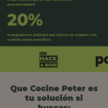
presencialidad
20%
trabajadores eligirían una oferta de empleo con
comida como beneficio
Que Cocine Peter es
tu solución si
buscas: