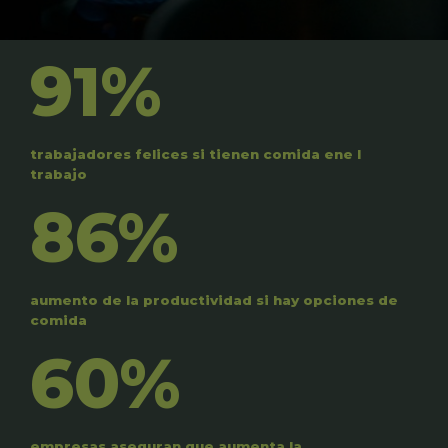
91%
trabajadores felices si tienen comida ene l
trabajo
86%
aumento de la productividad si hay opciones de
comida
60%
empresas aseguran que aumenta la