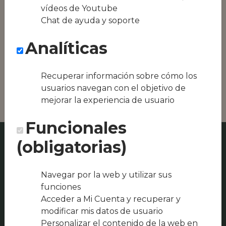
Conseguimos la
vídeos de Youtube
oferta local de tu
Chat de ayuda y soporte
zona, como podría
ser JATETXEX
Analíticas
RESTAURANT o BAR
ASADOR LA
BASQUE
Recuperar información sobre cómo los
RESTAURANTE.
usuarios navegan con el objetivo de
mejorar la experiencia de usuario
Funcionales
(obligatorias)
Navegar por la web y utilizar sus
funciones
Acceder a Mi Cuenta y recuperar y
modificar mis datos de usuario
Personalizar el contenido de la web en