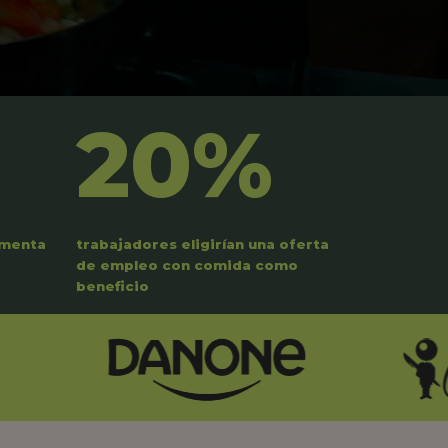
20%
umenta
trabajadores eligirían una oferta
de empleo con comida como
beneficio