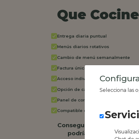
Que Cocine 
Entrega diaria puntual
Menús diarios rotativos
Cambio de menú semanalmente
Factura única
Configura
Acceso individual empleados
Opción de catering
Selecciona las 
Panel de control RR.HH
Compatible con equipos híbridos
Servic
Conseguimos la oferta loc
Visualiza
podría ser Hotel Antso