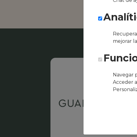
Chat de a
Restaura
Analít
Recuperar
mejorar l
Funcio
Navegar p
Acceder a
Personali