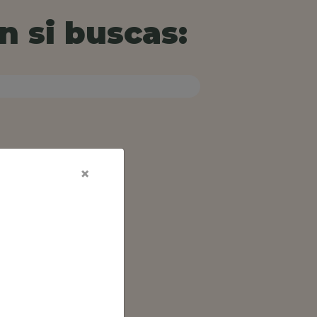
n si buscas:
×