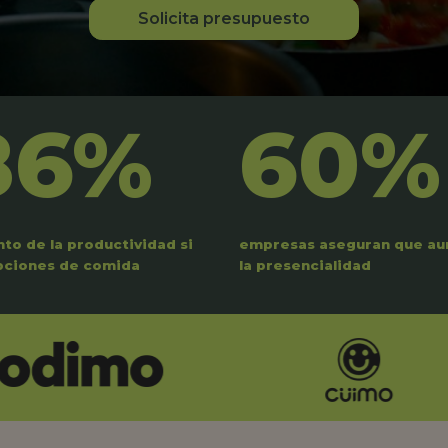
Solicita presupuesto
86%
60%
to de la productividad si
empresas aseguran que a
pciones de comida
la presencialidad