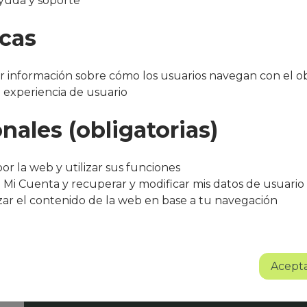
yuda y soporte
nt
icas
 información sobre cómo los usuarios navegan con el ob
a experiencia de usuario
nales (obligatorias)
"Después de varios meses con el servicio, 
bueno. El equipo de Que Cocine Peter ofr
or la web y utilizar sus funciones
trato excelente, siempre atentos a cualqui
 Mi Cuenta y recuperar y modificar mis datos de usuario
agradece su entusiasmo, dedicación y pr
zar el contenido de la web en base a tu navegación
Sin lugar a dudas se trata de un proyect
Albert Torné - HR Manager Guarro Casas
Acepta