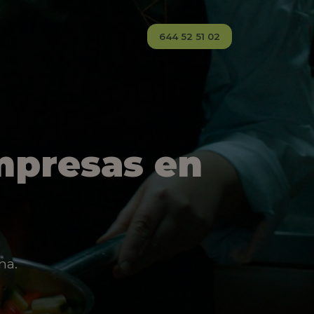
644 52 51 02
mpresas en
na.