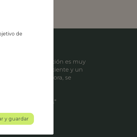
jetivo de
el nivel de satisfacción es muy
ece un servicio eficiente y un
er solicitud de mejora, se
ofesionalidad.
o con mucho futuro."
r y guardar