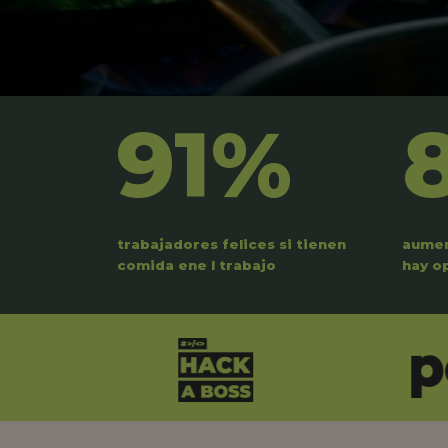
91%
trabajadores felices si tienen
aumen
comida ene l trabajo
hay o