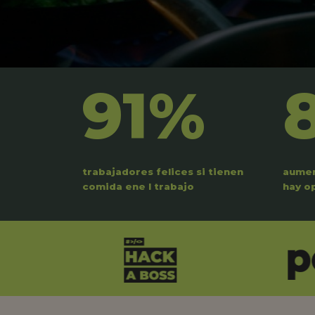
91%
trabajadores felices si tienen
aumen
comida ene l trabajo
hay o