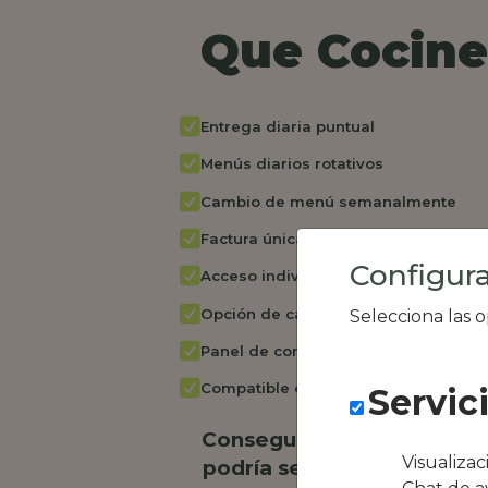
Que Cocine 
Entrega diaria puntual
Menús diarios rotativos
Cambio de menú semanalmente
Factura única
Configura
Acceso individual empleados
Opción de catering
Selecciona las 
Panel de control RR.HH
Compatible con equipos híbridos
Servic
Conseguimos la oferta loc
Visualiza
podría ser Nomada restaur