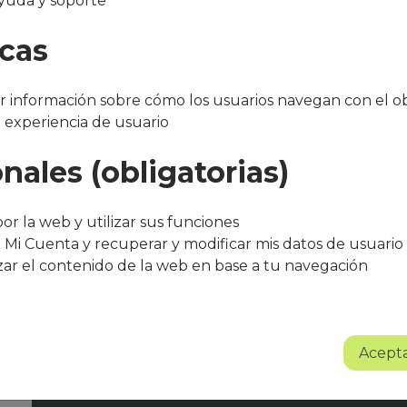
yuda y soporte
m
icas
 información sobre cómo los usuarios navegan con el ob
a experiencia de usuario
nales (obligatorias)
"Después de varios meses con el servicio, 
bueno. El equipo de Que Cocine Peter ofr
or la web y utilizar sus funciones
trato excelente, siempre atentos a cualqui
 Mi Cuenta y recuperar y modificar mis datos de usuario
agradece su entusiasmo, dedicación y pr
zar el contenido de la web en base a tu navegación
Sin lugar a dudas se trata de un proyect
Albert Torné - HR Manager Guarro Casas
Acepta