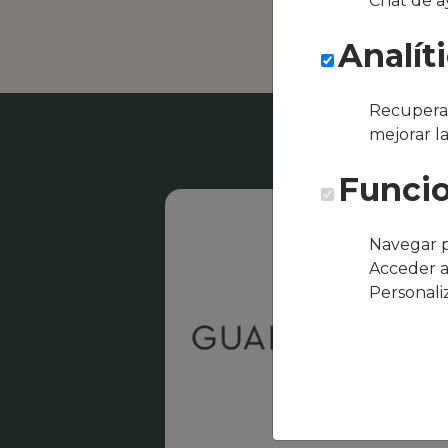
Chat de a
Supre
Analít
Recuperar
mejorar l
Funcio
Navegar p
Acceder a
Personali