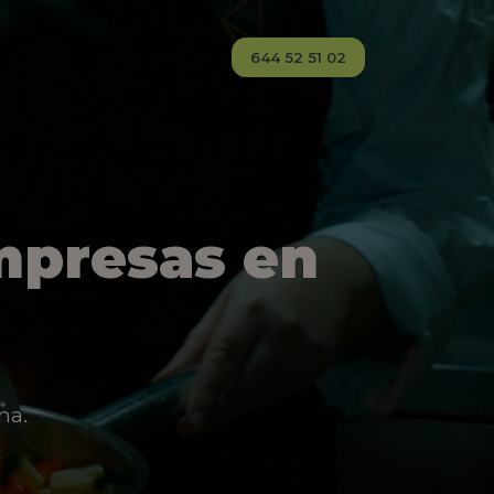
644 52 51 02
mpresas en
na.