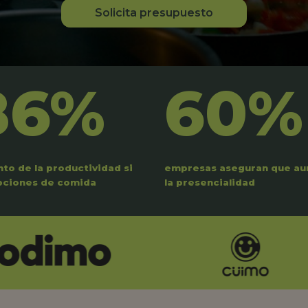
Solicita presupuesto
86%
60%
to de la productividad si
empresas aseguran que a
pciones de comida
la presencialidad