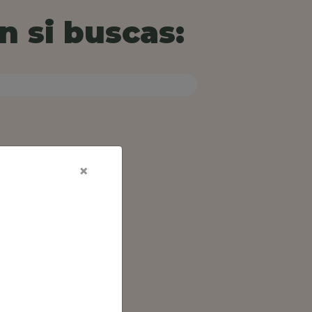
n si buscas:
×