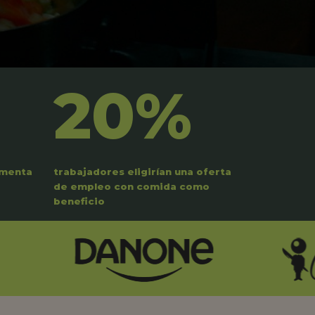
20%
umenta
trabajadores eligirían una oferta
de empleo con comida como
beneficio