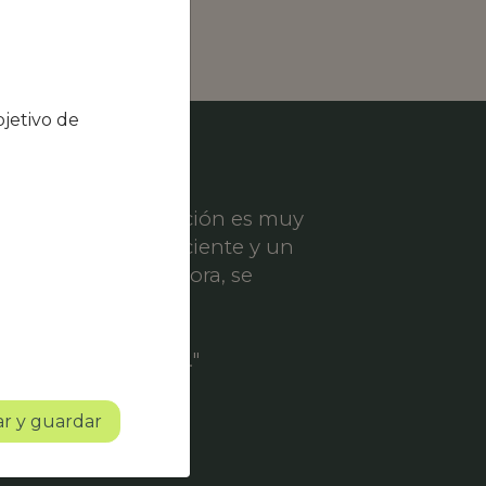
jetivo de
el nivel de satisfacción es muy
ece un servicio eficiente y un
er solicitud de mejora, se
ofesionalidad.
o con mucho futuro."
r y guardar