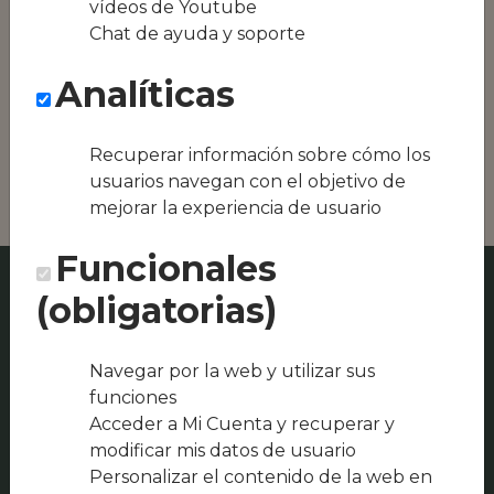
vídeos de Youtube
equipos híbridos
Chat de ayuda y soporte
Conseguimos la
Analíticas
oferta local de tu
zona, como podría
ser Can Biel o Mar
Recuperar información sobre cómo los
del Bies
usuarios navegan con el objetivo de
mejorar la experiencia de usuario
Funcionales
(obligatorias)
Navegar por la web y utilizar sus
funciones
Acceder a Mi Cuenta y recuperar y
modificar mis datos de usuario
Personalizar el contenido de la web en