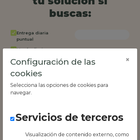
tu solución si
buscas:
Entrega diaria
puntual
Menús diarios
rotativos
×
Configuración de las
Cambio de menú
cookies
semanalmente
Factura única
Selecciona las opciones de cookies para
navegar.
Acceso individual
empleados
Opción de catering
Servicios de terceros
Panel de control
RR.HH
Visualización de contenido externo, como
Compatible con