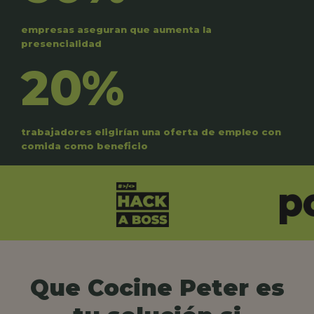
empresas aseguran que aumenta la
presencialidad
20%
trabajadores eligirían una oferta de empleo con
comida como beneficio
Que Cocine Peter es