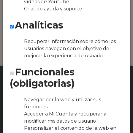
vídeos de Youtube
Conseguimos la
Chat de ayuda y soporte
oferta local de tu
zona, como podría
Analíticas
ser Rumba y
Candela o
Restaurante Spices
Frigiliana
Recuperar información sobre cómo los
usuarios navegan con el objetivo de
mejorar la experiencia de usuario
Funcionales
(obligatorias)
Navegar por la web y utilizar sus
funciones
Acceder a Mi Cuenta y recuperar y
modificar mis datos de usuario
Personalizar el contenido de la web en