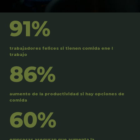
91%
trabajadores felices si tienen comida ene l
trabajo
86%
aumento de la productividad si hay opciones de
comida
60%
empresas aseguran que aumenta la