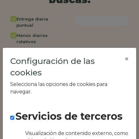
Entrega diaria
puntual
Menús diarios
rotativos
Cambio de menú
×
semanalmente
Configuración de las
Factura única
cookies
Acceso individual
Selecciona las opciones de cookies para
empleados
navegar.
Opción de catering
Panel de control
RR.HH
Servicios de terceros
Compatible con
equipos híbridos
Visualización de contenido externo, como