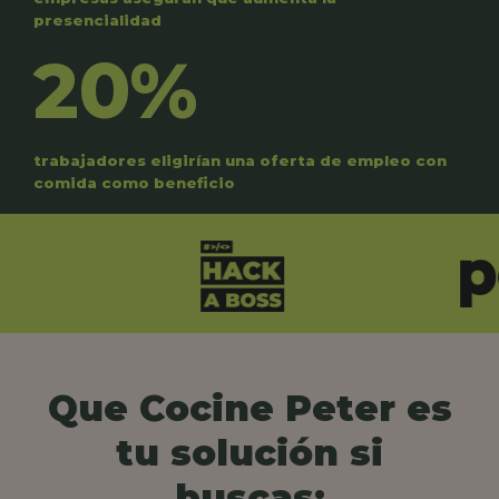
presencialidad
20%
trabajadores eligirían una oferta de empleo con
comida como beneficio
Que Cocine Peter es
tu solución si
buscas: