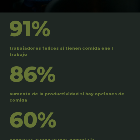
91%
trabajadores felices si tienen comida ene l
trabajo
86%
aumento de la productividad si hay opciones de
comida
60%
empresas aseguran que aumenta la