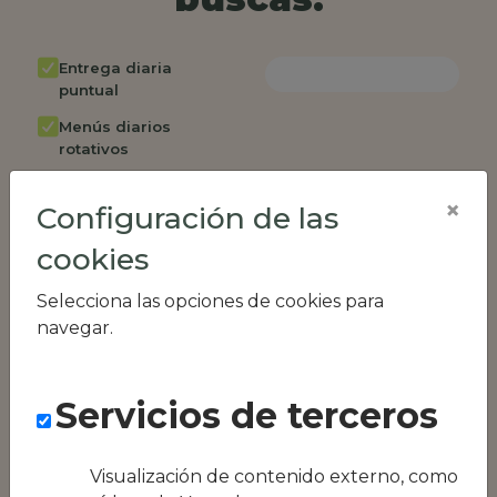
Entrega diaria
puntual
Menús diarios
rotativos
Cambio de menú
×
semanalmente
Configuración de las
Factura única
cookies
Acceso individual
Selecciona las opciones de cookies para
empleados
navegar.
Opción de catering
Panel de control
RR.HH
Servicios de terceros
Compatible con
equipos híbridos
Visualización de contenido externo, como