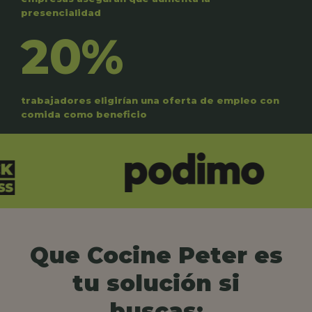
presencialidad
20%
trabajadores eligirían una oferta de empleo con
comida como beneficio
Que Cocine Peter es
tu solución si
buscas: