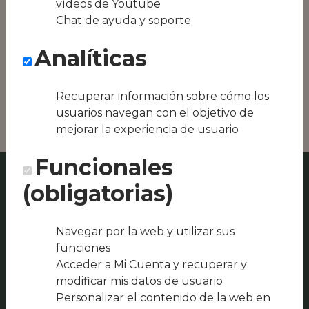
vídeos de Youtube
Conseguimos la
Chat de ayuda y soporte
oferta local de tu
zona, como podría
Analíticas
ser Restaurante
Patio de San Diego
o Restaurante La
Posada
Recuperar información sobre cómo los
usuarios navegan con el objetivo de
mejorar la experiencia de usuario
Funcionales
(obligatorias)
Navegar por la web y utilizar sus
funciones
Acceder a Mi Cuenta y recuperar y
modificar mis datos de usuario
Personalizar el contenido de la web en