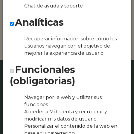
Conseguimos la
Chat de ayuda y soporte
oferta local de tu
zona, como podría
Analíticas
ser Amagat o
Hospedería Santo
Espíritu
Recuperar información sobre cómo los
usuarios navegan con el objetivo de
mejorar la experiencia de usuario
Funcionales
(obligatorias)
Navegar por la web y utilizar sus
funciones
Acceder a Mi Cuenta y recuperar y
modificar mis datos de usuario
Personalizar el contenido de la web en
base a tu navegación