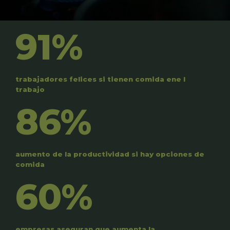
91%
trabajadores felices si tienen comida ene l
trabajo
86%
aumento de la productividad si hay opciones de
comida
60%
empresas aseguran que aumenta la