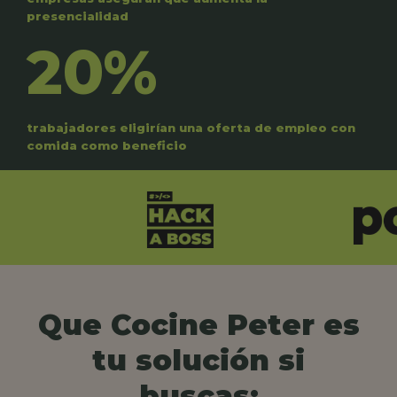
presencialidad
20%
trabajadores eligirían una oferta de empleo con
comida como beneficio
Que Cocine Peter es
tu solución si
buscas: