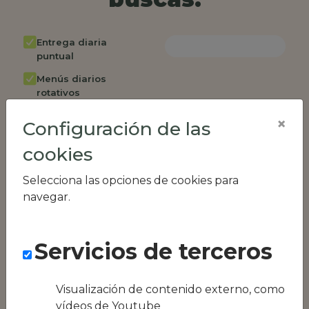
Entrega diaria
puntual
Menús diarios
rotativos
Cambio de menú
×
Configuración de las
semanalmente
cookies
Factura única
Acceso individual
Selecciona las opciones de cookies para
empleados
navegar.
Opción de catering
Panel de control
Servicios de terceros
RR.HH
Compatible con
equipos híbridos
Visualización de contenido externo, como
vídeos de Youtube