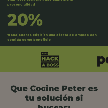
presencialidad
20%
trabajadores eligirían una oferta de empleo con
comida como beneficio
Que Cocine Peter es
tu solución si
buscas: