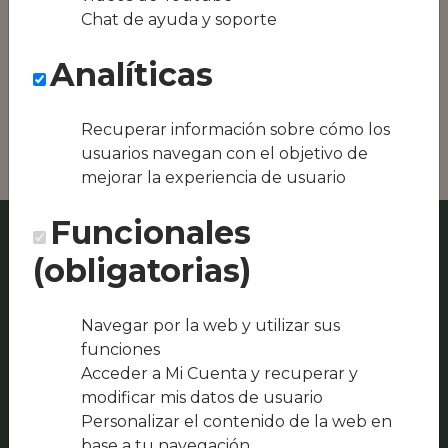
Conseguimos la
Chat de ayuda y soporte
oferta local de tu
zona, como podría
Analíticas
ser RESTAURANTE
AIMAPARK o
Pizzería "Álvaro"
Recuperar información sobre cómo los
usuarios navegan con el objetivo de
mejorar la experiencia de usuario
Funcionales
(obligatorias)
Navegar por la web y utilizar sus
funciones
Acceder a Mi Cuenta y recuperar y
modificar mis datos de usuario
Personalizar el contenido de la web en
base a tu navegación