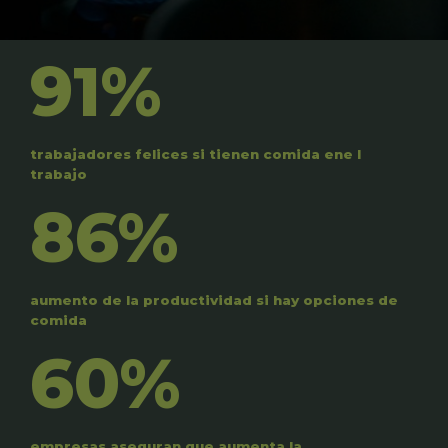
91%
trabajadores felices si tienen comida ene l
trabajo
86%
aumento de la productividad si hay opciones de
comida
60%
empresas aseguran que aumenta la