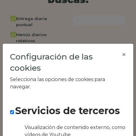
Entrega diaria
puntual
Menús diarios
rotativos
Cambio de menú
×
Configuración de las
semanalmente
cookies
Factura única
Acceso individual
Selecciona las opciones de cookies para
empleados
navegar.
Opción de catering
Panel de control
Servicios de terceros
RR.HH
Compatible con
equipos híbridos
Visualización de contenido externo, como
vídeos de Youtube