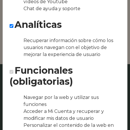
vídeos de Youtube
Conseguimos la
Chat de ayuda y soporte
oferta local de tu
zona, como podría
Analíticas
ser EL Rincón De
Sole o Restaurante
Asador Casa
Chiquito
Recuperar información sobre cómo los
usuarios navegan con el objetivo de
mejorar la experiencia de usuario
Funcionales
(obligatorias)
Navegar por la web y utilizar sus
funciones
Acceder a Mi Cuenta y recuperar y
modificar mis datos de usuario
Personalizar el contenido de la web en