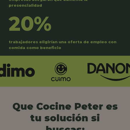
presencialidad
20%
trabajadores eligirían una oferta de empleo con
comida como beneficio
Que Cocine Peter es
tu solución si
buscas: