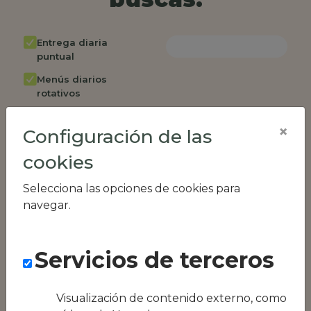
Entrega diaria
puntual
Menús diarios
rotativos
Cambio de menú
×
semanalmente
Configuración de las
Factura única
cookies
Acceso individual
Selecciona las opciones de cookies para
empleados
navegar.
Opción de catering
Panel de control
RR.HH
Servicios de terceros
Compatible con
equipos híbridos
Visualización de contenido externo, como