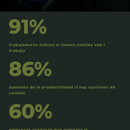
91%
trabajadores felices si tienen comida ene l
trabajo
86%
aumento de la productividad si hay opciones de
comida
60%
empresas aseguran que aumenta la