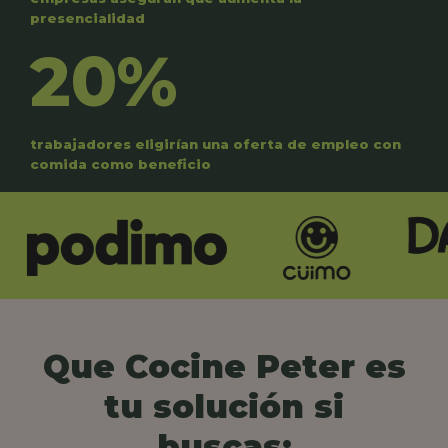
presencialidad
20%
trabajadores eligirían una oferta de empleo con
comida como beneficio
Que Cocine Peter es
tu solución si
buscas: