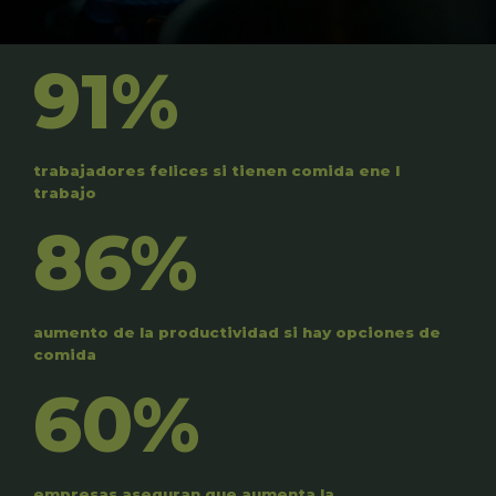
91%
trabajadores felices si tienen comida ene l
trabajo
86%
aumento de la productividad si hay opciones de
comida
60%
empresas aseguran que aumenta la