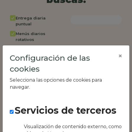
Entrega diaria
puntual
Menús diarios
rotativos
Cambio de menú
×
semanalmente
Configuración de las
Factura única
cookies
Acceso individual
Selecciona las opciones de cookies para
empleados
navegar.
Opción de catering
Panel de control
RR.HH
Servicios de terceros
Compatible con
equipos híbridos
Visualización de contenido externo, como