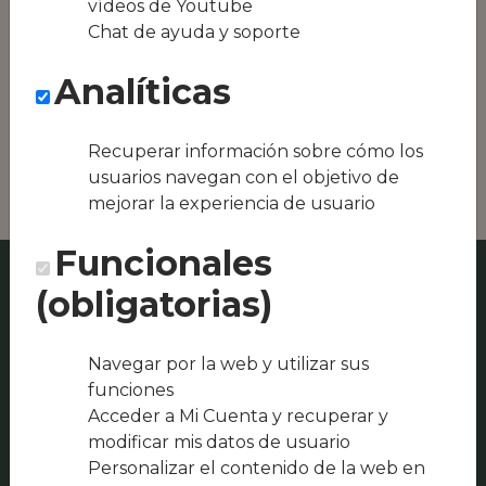
vídeos de Youtube
Conseguimos la
Chat de ayuda y soporte
oferta local de tu
zona, como podría
Analíticas
ser Restaurante
Casa Ani o HOSTAL
RESTAURANTE AL-
ANDALUS
Recuperar información sobre cómo los
usuarios navegan con el objetivo de
mejorar la experiencia de usuario
Funcionales
(obligatorias)
Navegar por la web y utilizar sus
funciones
Acceder a Mi Cuenta y recuperar y
modificar mis datos de usuario
Personalizar el contenido de la web en