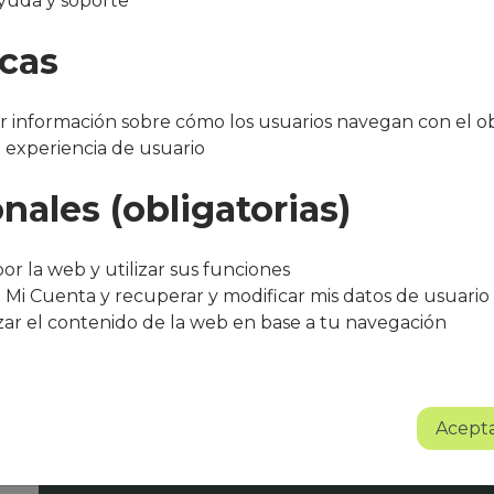
yuda y soporte
ANDESTINO
icas
 información sobre cómo los usuarios navegan con el ob
a experiencia de usuario
nales (obligatorias)
"Después de varios meses con el servicio, 
bueno. El equipo de Que Cocine Peter ofr
or la web y utilizar sus funciones
trato excelente, siempre atentos a cualqui
 Mi Cuenta y recuperar y modificar mis datos de usuario
agradece su entusiasmo, dedicación y pr
zar el contenido de la web en base a tu navegación
Sin lugar a dudas se trata de un proyect
Albert Torné - HR Manager Guarro Casas
Acepta