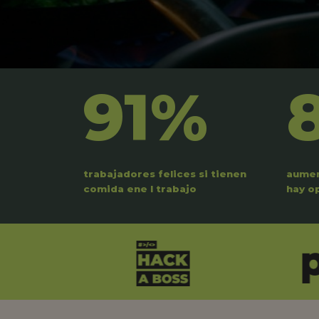
91%
trabajadores felices si tienen
aumen
comida ene l trabajo
hay o