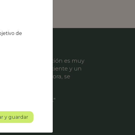
jetivo de
el nivel de satisfacción es muy
ece un servicio eficiente y un
er solicitud de mejora, se
ofesionalidad.
o con mucho futuro."
r y guardar