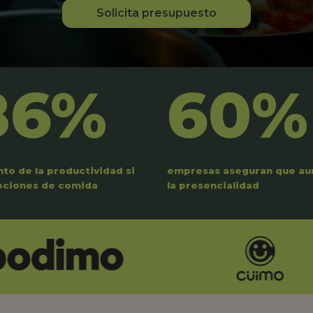
Solicita presupuesto
86%
60%
to de la productividad si
empresas aseguran que a
pciones de comida
la presencialidad