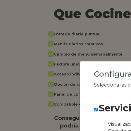
Que Cocine 
Entrega diaria puntual
Menús diarios rotativos
Cambio de menú semanalmente
Factura única
Configura
Acceso individual empleados
Opción de catering
Selecciona las 
Panel de control RR.HH
Compatible con equipos híbridos
Servic
Conseguimos la oferta loc
Visualiza
podría ser Trattoria pizz