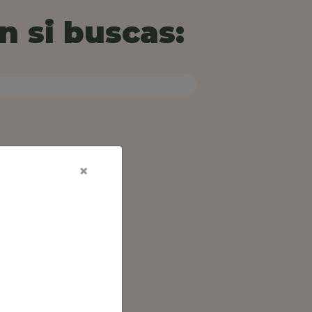
n si buscas:
×