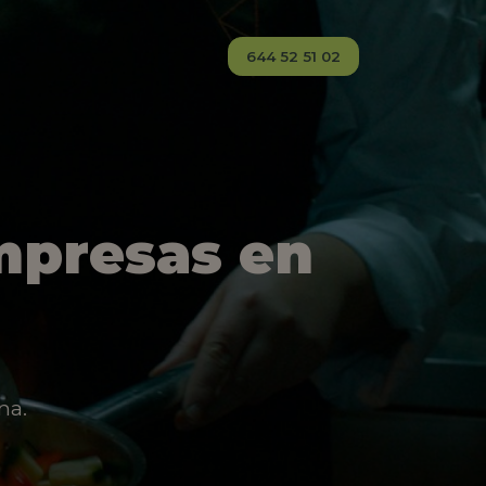
644 52 51 02
mpresas en
na.