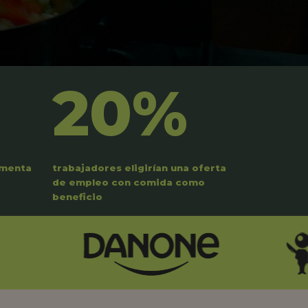
20%
umenta
trabajadores eligirían una oferta
de empleo con comida como
beneficio