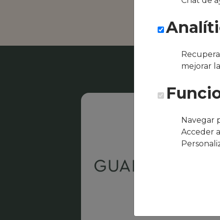
Chat de a
Restaurante CL
Analít
Recuperar
mejorar l
Funcio
Navegar p
Acceder a
Personali