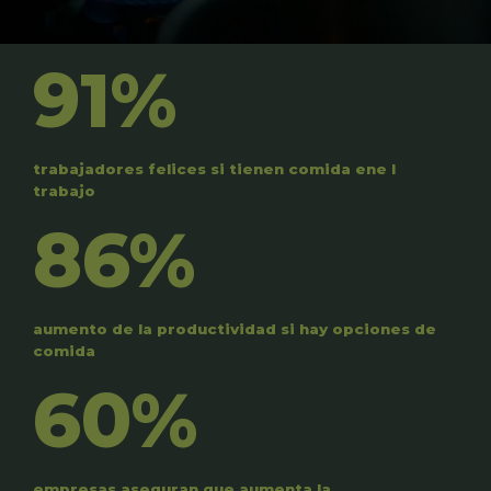
91%
trabajadores felices si tienen comida ene l
trabajo
86%
aumento de la productividad si hay opciones de
comida
60%
empresas aseguran que aumenta la