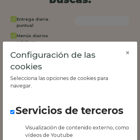
Entrega diaria
puntual
Menús diarios
rotativos
×
Configuración de las
Cambio de menú
semanalmente
cookies
Factura única
Selecciona las opciones de cookies para
Acceso individual
navegar.
empleados
Opción de catering
Servicios de terceros
Panel de control
RR.HH
Compatible con
Visualización de contenido externo, como
equipos híbridos
vídeos de Youtube