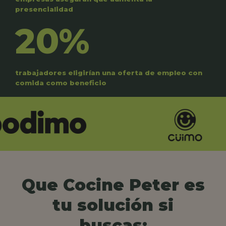
presencialidad
20%
trabajadores eligirían una oferta de empleo con
comida como beneficio
Que Cocine Peter es
tu solución si
buscas: