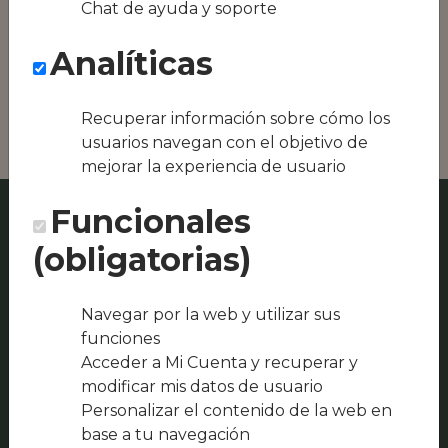
Chat de ayuda y soporte
Conseguimos la
oferta local de tu
Analíticas
zona, como podría
ser Restaurante bar
Aníbal o
Recuperar información sobre cómo los
usuarios navegan con el objetivo de
mejorar la experiencia de usuario
Funcionales
(obligatorias)
Navegar por la web y utilizar sus
funciones
Acceder a Mi Cuenta y recuperar y
modificar mis datos de usuario
Personalizar el contenido de la web en
base a tu navegación