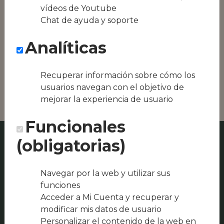
Conseguimos la
vídeos de Youtube
oferta local de tu
Chat de ayuda y soporte
zona, como podría
ser Aleuri Olympo
Analíticas
Sierra de Cazorla o
Restaurante El Trillo
Villa Turística de
Recuperar información sobre cómo los
Cazorla
usuarios navegan con el objetivo de
mejorar la experiencia de usuario
Funcionales
(obligatorias)
Navegar por la web y utilizar sus
funciones
Acceder a Mi Cuenta y recuperar y
modificar mis datos de usuario
Personalizar el contenido de la web en