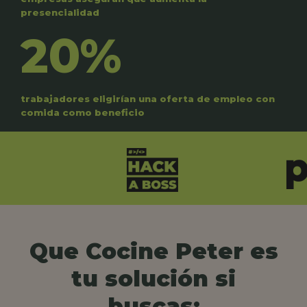
presencialidad
20%
trabajadores eligirían una oferta de empleo con
comida como beneficio
Que Cocine Peter es
tu solución si
buscas: