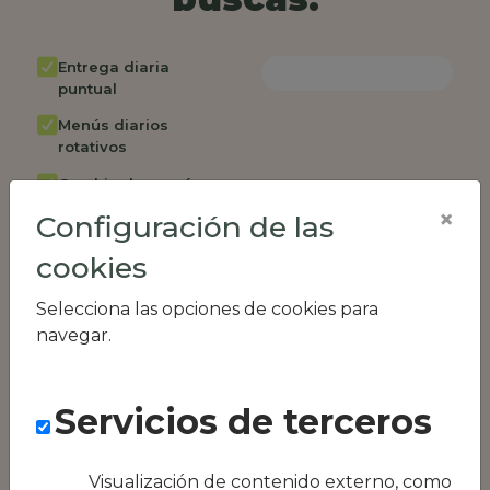
Entrega diaria
puntual
Menús diarios
rotativos
Cambio de menú
semanalmente
×
Configuración de las
Factura única
cookies
Acceso individual
empleados
Selecciona las opciones de cookies para
navegar.
Opción de catering
Panel de control
RR.HH
Servicios de terceros
Compatible con
equipos híbridos
Visualización de contenido externo, como