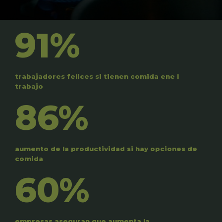
91%
trabajadores felices si tienen comida ene l
trabajo
86%
aumento de la productividad si hay opciones de
comida
60%
empresas aseguran que aumenta la