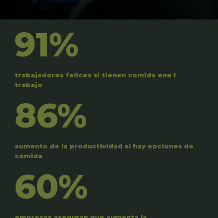
91%
trabajadores felices si tienen comida ene l
trabajo
86%
aumento de la productividad si hay opciones de
comida
60%
empresas aseguran que aumenta la