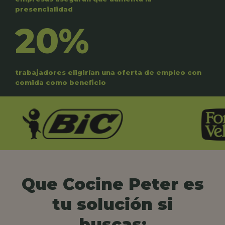
presencialidad
20%
trabajadores eligirían una oferta de empleo con
comida como beneficio
Que Cocine Peter es
tu solución si
buscas: