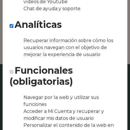
vídeos de Youtube
Conseguimos la
Chat de ayuda y soporte
oferta local de tu
zona, como podría
Analíticas
ser Hermanos
Tejada o
Restaurante La
Loma
Recuperar información sobre cómo los
usuarios navegan con el objetivo de
mejorar la experiencia de usuario
Funcionales
(obligatorias)
Navegar por la web y utilizar sus
funciones
Acceder a Mi Cuenta y recuperar y
modificar mis datos de usuario
Personalizar el contenido de la web en