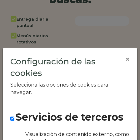
Entrega diaria
puntual
Menús diarios
rotativos
Cambio de menú
×
semanalmente
Configuración de las
Factura única
cookies
Acceso individual
Selecciona las opciones de cookies para
empleados
navegar.
Opción de catering
Panel de control
RR.HH
Servicios de terceros
Compatible con
equipos híbridos
Visualización de contenido externo, como