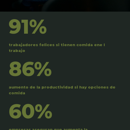
91%
trabajadores felices si tienen comida ene l
trabajo
86%
aumento de la productividad si hay opciones de
comida
60%
empresas aseguran que aumenta la