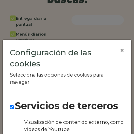
Entrega diaria
puntual
Menús diarios
rotativos
×
Configuración de las
Cambio de menú
semanalmente
cookies
Factura única
Selecciona las opciones de cookies para
Acceso individual
navegar.
empleados
Opción de catering
Servicios de terceros
Panel de control
RR.HH
Compatible con
Visualización de contenido externo, como
equipos híbridos
vídeos de Youtube