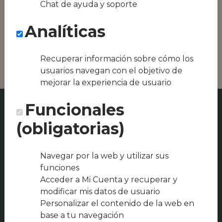
Chat de ayuda y soporte
Conseguimos la
oferta local de tu
Analíticas
zona, como podría
ser Perla Beltza o
Iriarte-enea
Recuperar información sobre cómo los
usuarios navegan con el objetivo de
mejorar la experiencia de usuario
Funcionales
(obligatorias)
Navegar por la web y utilizar sus
funciones
Acceder a Mi Cuenta y recuperar y
modificar mis datos de usuario
Personalizar el contenido de la web en
base a tu navegación