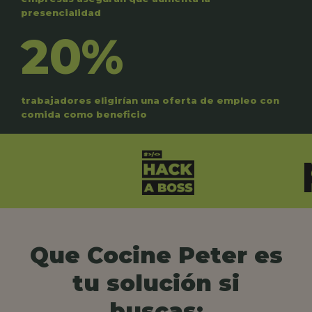
presencialidad
20%
trabajadores eligirían una oferta de empleo con
comida como beneficio
Que Cocine Peter es
tu solución si
buscas: