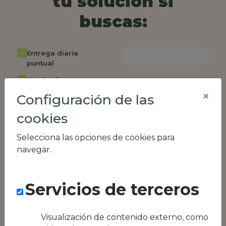
tu solución si
buscas:
Entrega diaria
puntual
Menús diarios
rotativos
×
Configuración de las
Cambio de menú
cookies
semanalmente
Factura única
Selecciona las opciones de cookies para
navegar.
Acceso individual
empleados
Opción de catering
Servicios de terceros
Panel de control
RR.HH
Visualización de contenido externo, como
Compatible con