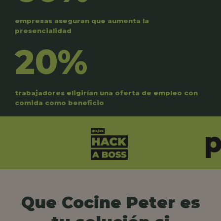
empresas aseguran que aumenta la
presencialidad
20%
trabajadores eligirían una oferta de empleo con
comida como beneficio
Que Cocine Peter es