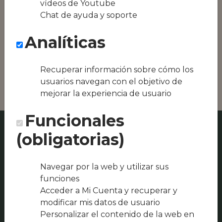
vídeos de Youtube
equipos híbridos
Chat de ayuda y soporte
Conseguimos la
Analíticas
oferta local de tu
zona, como podría
ser EL BARRAQUET
Recuperar información sobre cómo los
o Can Garriga
usuarios navegan con el objetivo de
mejorar la experiencia de usuario
Funcionales
(obligatorias)
Navegar por la web y utilizar sus
funciones
Acceder a Mi Cuenta y recuperar y
modificar mis datos de usuario
Personalizar el contenido de la web en