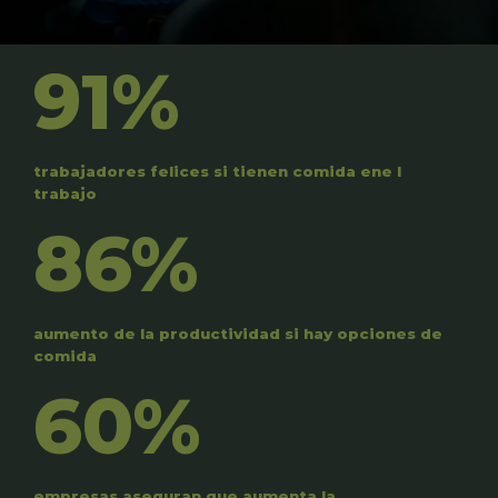
91%
trabajadores felices si tienen comida ene l
trabajo
86%
aumento de la productividad si hay opciones de
comida
60%
empresas aseguran que aumenta la