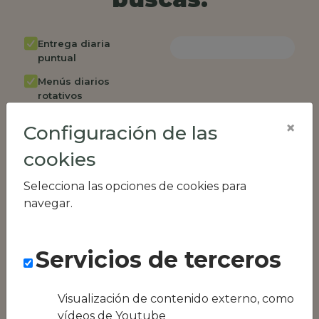
Entrega diaria
puntual
Menús diarios
rotativos
Cambio de menú
×
Configuración de las
semanalmente
cookies
Factura única
Acceso individual
Selecciona las opciones de cookies para
empleados
navegar.
Opción de catering
Panel de control
Servicios de terceros
RR.HH
Compatible con
equipos híbridos
Visualización de contenido externo, como
vídeos de Youtube