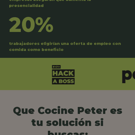
presencialidad
20%
trabajadores eligirían una oferta de empleo con
comida como beneficio
Que Cocine Peter es
tu solución si
buscas: