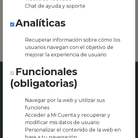
Conseguimos la
Chat de ayuda y soporte
oferta local de tu
zona, como podría
Analíticas
ser Centro Cívico o
Restaurante El
Molino
Recuperar información sobre cómo los
usuarios navegan con el objetivo de
mejorar la experiencia de usuario
Funcionales
(obligatorias)
Navegar por la web y utilizar sus
funciones
Acceder a Mi Cuenta y recuperar y
modificar mis datos de usuario
Personalizar el contenido de la web en
base a tu navegación