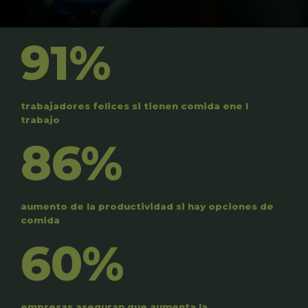
91%
trabajadores felices si tienen comida ene l
trabajo
86%
aumento de la productividad si hay opciones de
comida
60%
empresas aseguran que aumenta la