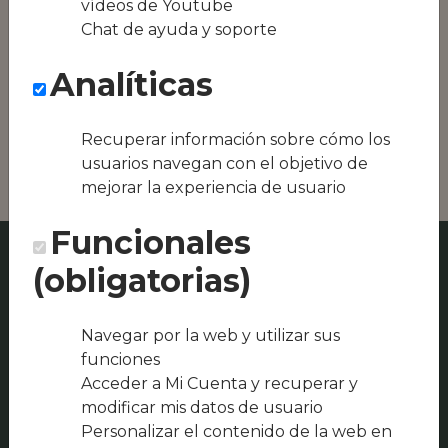
vídeos de Youtube
Conseguimos la
Chat de ayuda y soporte
oferta local de tu
zona, como podría
Analíticas
ser La Barra del
Lepanto by Juanma
& Ester o Pura
gordura burger
Recuperar información sobre cómo los
usuarios navegan con el objetivo de
mejorar la experiencia de usuario
Funcionales
(obligatorias)
Navegar por la web y utilizar sus
funciones
Acceder a Mi Cuenta y recuperar y
modificar mis datos de usuario
Personalizar el contenido de la web en