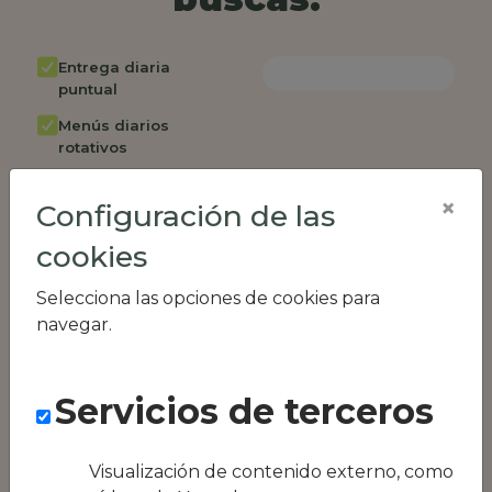
Entrega diaria
puntual
Menús diarios
rotativos
Cambio de menú
×
semanalmente
Configuración de las
Factura única
cookies
Acceso individual
Selecciona las opciones de cookies para
empleados
navegar.
Opción de catering
Panel de control
RR.HH
Servicios de terceros
Compatible con
equipos híbridos
Visualización de contenido externo, como