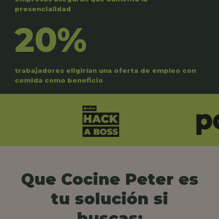
presencialidad
20%
trabajadores eligirían una oferta de empleo con
comida como beneficio
Que Cocine Peter es
tu solución si
buscas: