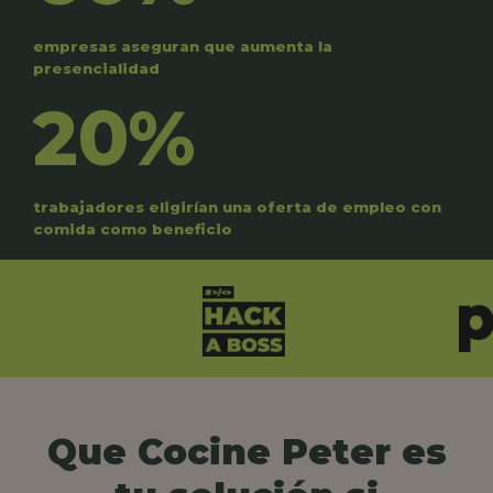
empresas aseguran que aumenta la
presencialidad
20%
trabajadores eligirían una oferta de empleo con
comida como beneficio
Que Cocine Peter es