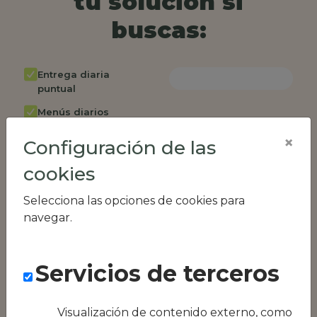
tu solución si
buscas:
Entrega diaria
puntual
Menús diarios
rotativos
×
Configuración de las
Cambio de menú
semanalmente
cookies
Factura única
Selecciona las opciones de cookies para
Acceso individual
navegar.
empleados
Opción de catering
Servicios de terceros
Panel de control
RR.HH
Visualización de contenido externo, como
Compatible con