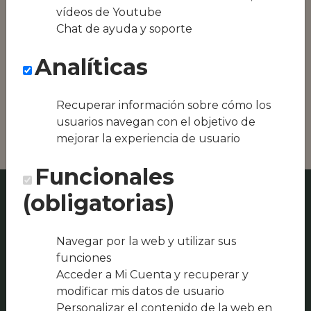
equipos híbridos
vídeos de Youtube
Chat de ayuda y soporte
Conseguimos la
oferta local de tu
Analíticas
zona, como podría
ser Restaurant
Pedagògic El Molí o
Recuperar información sobre cómo los
Rancho Los Gordos
usuarios navegan con el objetivo de
mejorar la experiencia de usuario
Funcionales
(obligatorias)
Navegar por la web y utilizar sus
funciones
Acceder a Mi Cuenta y recuperar y
modificar mis datos de usuario
Personalizar el contenido de la web en