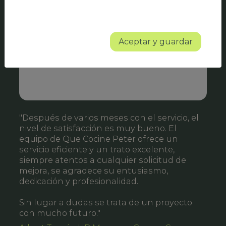
Aceptar y guardar
"Después de varios meses con el servicio, el
nivel de satisfacción es muy bueno. El
equipo de Que Cocine Peter ofrece un
servicio eficiente y un trato excelente,
m
siempre atentos a cualquier solicitud de
q
mejora, se agradece su entusiasmo,
dedicación y profesionalidad.
Sin lugar a dudas se trata de un proyecto
con mucho futuro."