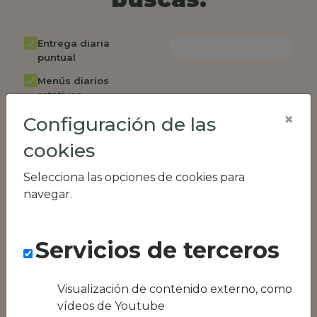
Entrega diaria
puntual
Menús diarios
rotativos
×
Configuración de las
Cambio de menú
semanalmente
cookies
Factura única
Selecciona las opciones de cookies para
Acceso individual
navegar.
empleados
Opción de catering
Servicios de terceros
Panel de control
RR.HH
Compatible con
Visualización de contenido externo, como
equipos híbridos
vídeos de Youtube