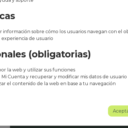
yuda y soporte
eres
icas
 información sobre cómo los usuarios navegan con el ob
a experiencia de usuario
nales (obligatorias)
"Después de varios meses con el servicio, 
bueno. El equipo de Que Cocine Peter ofr
or la web y utilizar sus funciones
trato excelente, siempre atentos a cualqui
 Mi Cuenta y recuperar y modificar mis datos de usuario
agradece su entusiasmo, dedicación y pr
zar el contenido de la web en base a tu navegación
Sin lugar a dudas se trata de un proyect
Albert Torné - HR Manager Guarro Casas
Acepta