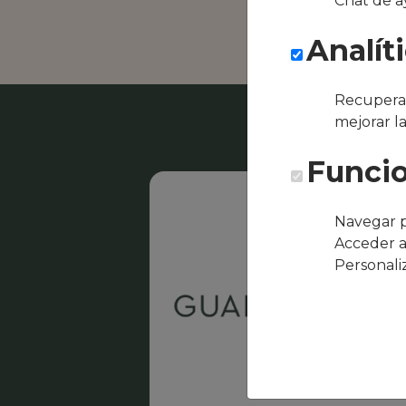
Chat de a
de Ca’n Pi
Analít
Recuperar
mejorar l
Funcio
Navegar p
Acceder a
Personali