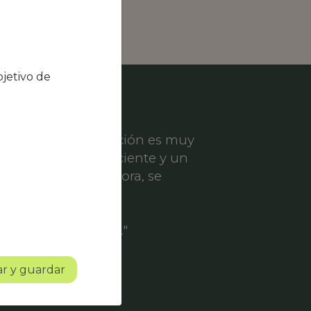
jetivo de
el nivel de satisfacción es muy
ece un servicio eficiente y un
er solicitud de mejora, se
ofesionalidad.
o con mucho futuro."
r y guardar