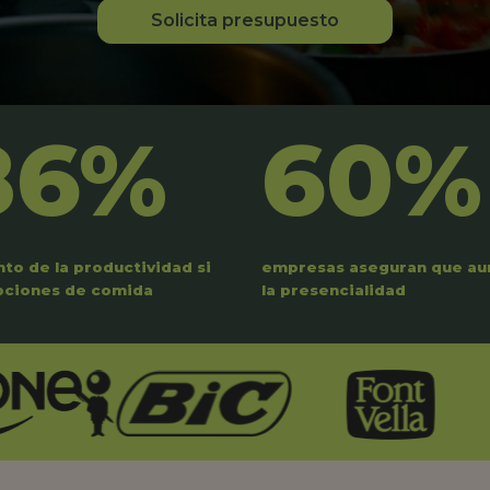
Solicita presupuesto
86%
60%
to de la productividad si
empresas aseguran que a
pciones de comida
la presencialidad