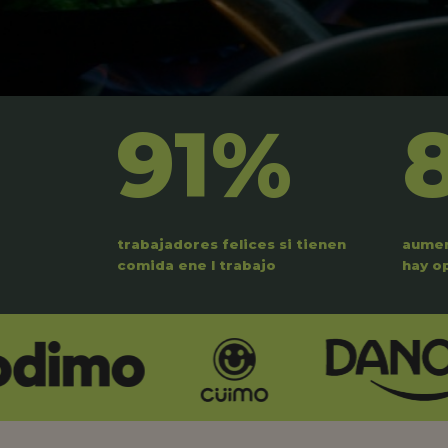
91%
trabajadores felices si tienen
aumen
comida ene l trabajo
hay o