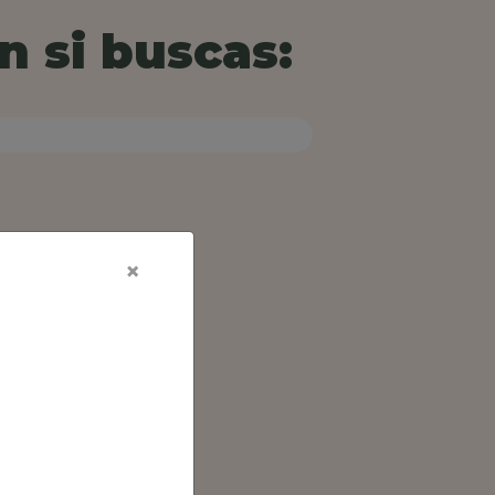
n si buscas:
×