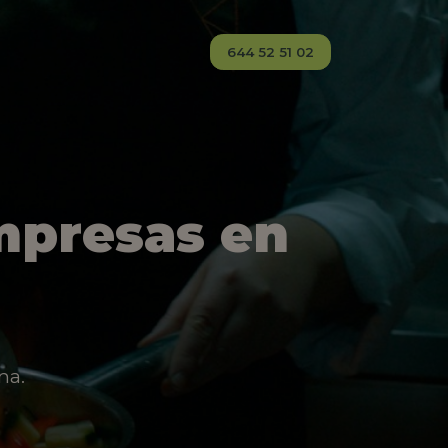
644 52 51 02
mpresas en
na.