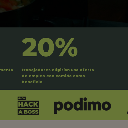
20%
umenta
trabajadores eligirían una oferta
de empleo con comida como
beneficio