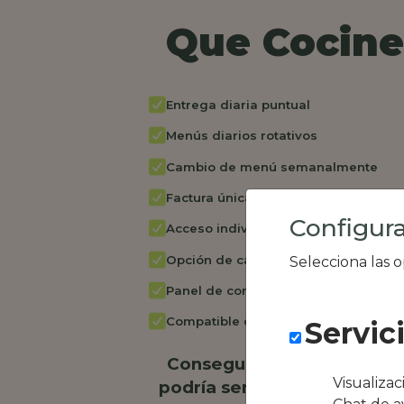
Que Cocine 
Entrega diaria puntual
Menús diarios rotativos
Cambio de menú semanalmente
Factura única
Configura
Acceso individual empleados
Opción de catering
Selecciona las 
Panel de control RR.HH
Compatible con equipos híbridos
Servic
Conseguimos la oferta loc
Visualiza
podría ser NU - Boutique R