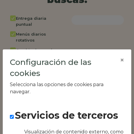
Entrega diaria
puntual
Menús diarios
rotativos
Cambio de menú
semanalmente
×
Configuración de las
Factura única
cookies
Acceso individual
empleados
Selecciona las opciones de cookies para
navegar.
Opción de catering
Panel de control
RR.HH
Servicios de terceros
Compatible con
equipos híbridos
Visualización de contenido externo, como