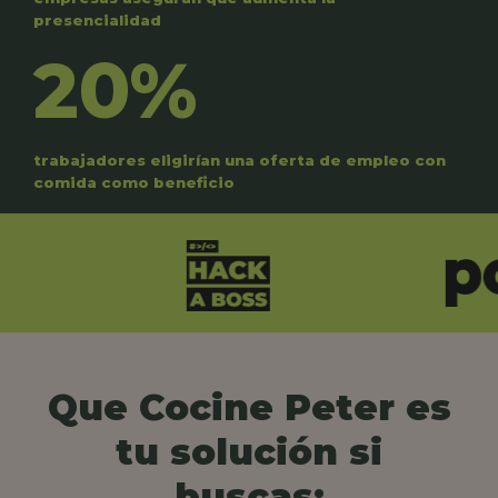
presencialidad
20%
trabajadores eligirían una oferta de empleo con
comida como beneficio
Que Cocine Peter es
tu solución si
buscas: