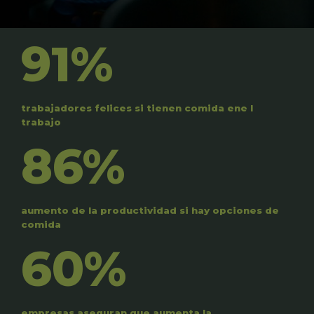
91%
trabajadores felices si tienen comida ene l
trabajo
86%
aumento de la productividad si hay opciones de
comida
60%
empresas aseguran que aumenta la