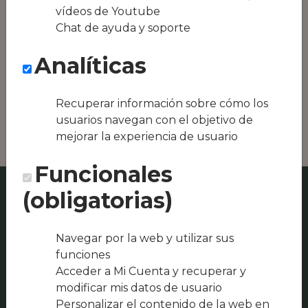
Conseguimos la
vídeos de Youtube
oferta local de tu
Chat de ayuda y soporte
zona, como podría
ser Restaurante y
Analíticas
Casa Rural La
Posada o
Merendero Las
Recuperar información sobre cómo los
Becerras
usuarios navegan con el objetivo de
mejorar la experiencia de usuario
Funcionales
(obligatorias)
Navegar por la web y utilizar sus
funciones
Acceder a Mi Cuenta y recuperar y
modificar mis datos de usuario
Personalizar el contenido de la web en