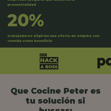
presencialidad
20%
trabajadores eligirían una oferta de empleo con
comida como beneficio
Que Cocine Peter es
tu solución si
buscas: