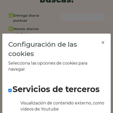
Entrega diaria
puntual
Menús diarios
rotativos
×
Configuración de las
Cambio de menú
semanalmente
cookies
Factura única
Selecciona las opciones de cookies para
Acceso individual
navegar.
empleados
Opción de catering
Servicios de terceros
Panel de control
RR.HH
Compatible con
Visualización de contenido externo, como
equipos híbridos
vídeos de Youtube