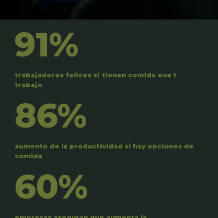
91%
trabajadores felices si tienen comida ene l
trabajo
86%
aumento de la productividad si hay opciones de
comida
60%
empresas aseguran que aumenta la