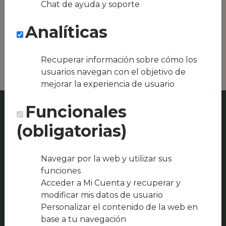
Chat de ayuda y soporte
Conseguimos la
oferta local de tu
Analíticas
zona, como podría
ser LA PIZZARRA
Navarres o El Perote
Recuperar información sobre cómo los
usuarios navegan con el objetivo de
mejorar la experiencia de usuario
Funcionales
(obligatorias)
Navegar por la web y utilizar sus
funciones
Acceder a Mi Cuenta y recuperar y
modificar mis datos de usuario
Personalizar el contenido de la web en
base a tu navegación