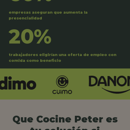
empresas aseguran que aumenta la
presencialidad
20%
trabajadores eligirían una oferta de empleo con
comida como beneficio
Que Cocine Peter es