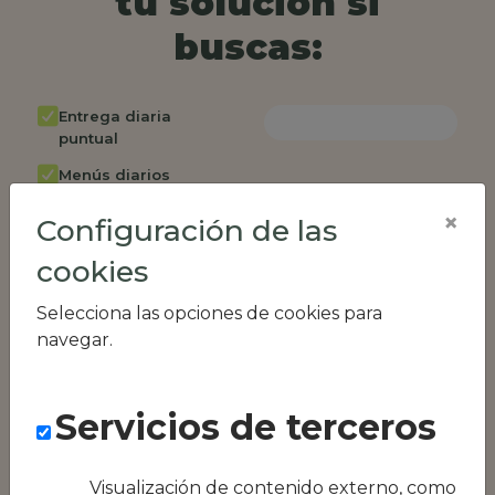
tu solución si
buscas:
Entrega diaria
puntual
Menús diarios
rotativos
×
Configuración de las
Cambio de menú
semanalmente
cookies
Factura única
Selecciona las opciones de cookies para
Acceso individual
navegar.
empleados
Opción de catering
Servicios de terceros
Panel de control
RR.HH
Visualización de contenido externo, como
Compatible con