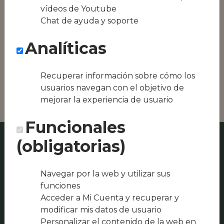
equipos híbridos
vídeos de Youtube
Chat de ayuda y soporte
Conseguimos la
oferta local de tu
Analíticas
zona, como podría
ser Terraza BBQ -
New Balinoor o
Recuperar información sobre cómo los
FAST FOOD I.Z
usuarios navegan con el objetivo de
mejorar la experiencia de usuario
Funcionales
(obligatorias)
Navegar por la web y utilizar sus
funciones
Acceder a Mi Cuenta y recuperar y
modificar mis datos de usuario
Personalizar el contenido de la web en