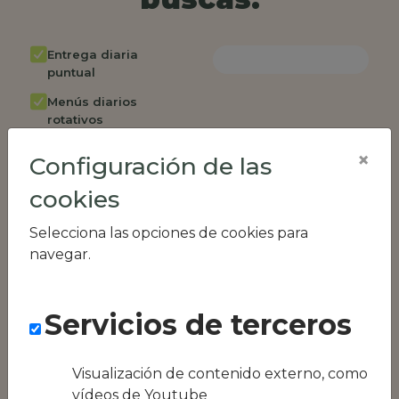
Entrega diaria
puntual
Menús diarios
rotativos
Cambio de menú
×
Configuración de las
semanalmente
cookies
Factura única
Acceso individual
Selecciona las opciones de cookies para
empleados
navegar.
Opción de catering
Panel de control
Servicios de terceros
RR.HH
Compatible con
equipos híbridos
Visualización de contenido externo, como
vídeos de Youtube