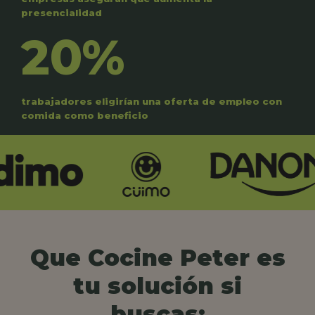
presencialidad
20%
trabajadores eligirían una oferta de empleo con
comida como beneficio
Que Cocine Peter es
tu solución si
buscas: