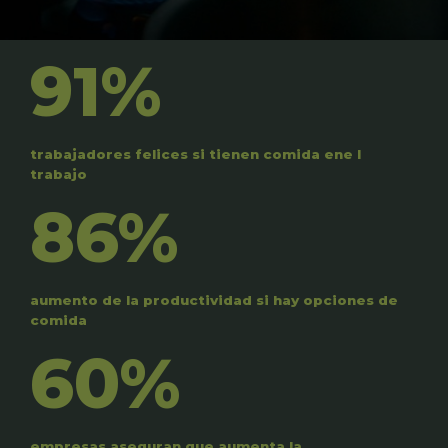
91%
trabajadores felices si tienen comida ene l
trabajo
86%
aumento de la productividad si hay opciones de
comida
60%
empresas aseguran que aumenta la