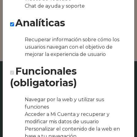
Conseguimos la
Chat de ayuda y soporte
oferta local de tu
zona, como podría
Analíticas
ser La Barraqueta o
Restaurante L
´Olivera
Recuperar información sobre cómo los
usuarios navegan con el objetivo de
mejorar la experiencia de usuario
Funcionales
(obligatorias)
Navegar por la web y utilizar sus
funciones
Acceder a Mi Cuenta y recuperar y
modificar mis datos de usuario
Personalizar el contenido de la web en
base a tu navegación